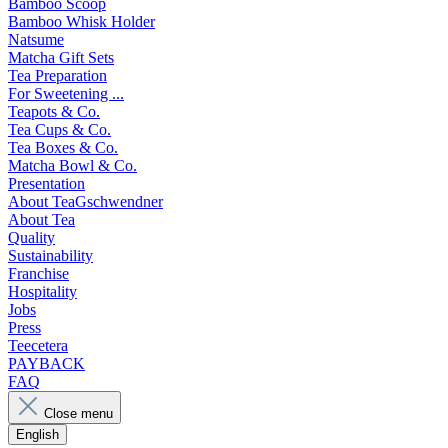
Bamboo Scoop
Bamboo Whisk Holder
Natsume
Matcha Gift Sets
Tea Preparation
For Sweetening ...
Teapots & Co.
Tea Cups & Co.
Tea Boxes & Co.
Matcha Bowl & Co.
Presentation
About TeaGschwendner
About Tea
Quality
Sustainability
Franchise
Hospitality
Jobs
Press
Teecetera
PAYBACK
FAQ
Close menu
English