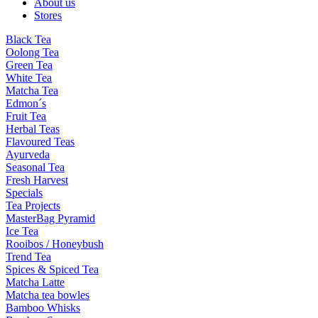
About us
Stores
Black Tea
Oolong Tea
Green Tea
White Tea
Matcha Tea
Edmon´s
Fruit Tea
Herbal Teas
Flavoured Teas
Ayurveda
Seasonal Tea
Fresh Harvest
Specials
Tea Projects
MasterBag Pyramid
Ice Tea
Rooibos / Honeybush
Trend Tea
Spices & Spiced Tea
Matcha Latte
Matcha tea bowles
Bamboo Whisks