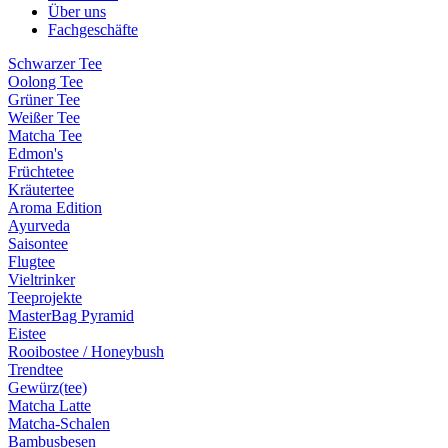
Über uns
Fachgeschäfte
Schwarzer Tee
Oolong Tee
Grüner Tee
Weißer Tee
Matcha Tee
Edmon's
Früchtetee
Kräutertee
Aroma Edition
Ayurveda
Saisontee
Flugtee
Vieltrinker
Teeprojekte
MasterBag Pyramid
Eistee
Rooibostee / Honeybush
Trendtee
Gewürz(tee)
Matcha Latte
Matcha-Schalen
Bambusbesen