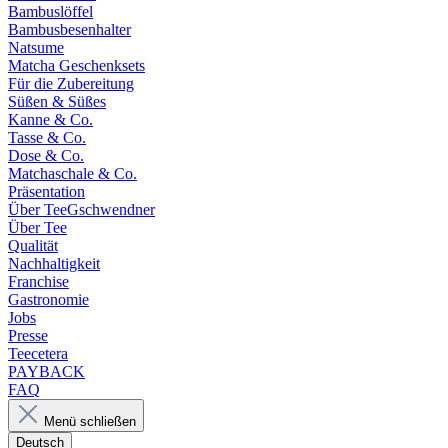
Bambuslöffel
Bambusbesenhalter
Natsume
Matcha Geschenksets
Für die Zubereitung
Süßen & Süßes
Kanne & Co.
Tasse & Co.
Dose & Co.
Matchaschale & Co.
Präsentation
Über TeeGschwendner
Über Tee
Qualität
Nachhaltigkeit
Franchise
Gastronomie
Jobs
Presse
Teecetera
PAYBACK
FAQ
Menü schließen
Deutsch