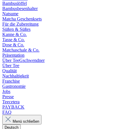
Bambuslöffel
Bambusbesenhalter
Natsume
Matcha Geschenksets
Für die Zubereitung
Süßen & Süßes
Kanne & Co.
Tasse & Co.
Dose & Co.
Matchaschale & Co.
Präsentation
Über TeeGschwendner
Über Tee
Qualität
Nachhaltigkeit
Franchise
Gastronomie
Jobs
Presse
Teecetera
PAYBACK
FAQ
Menü schließen
Deutsch