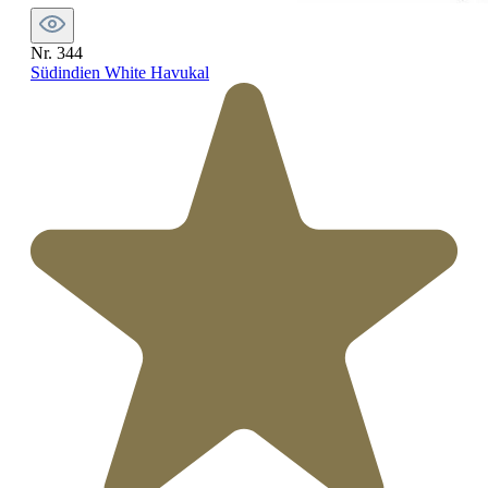
Nr. 344
Südindien White Havukal