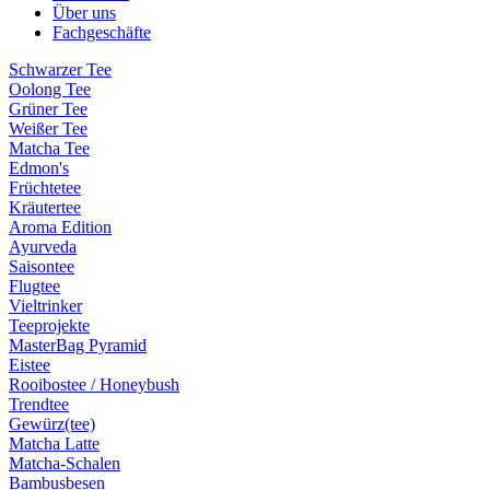
Über uns
Fachgeschäfte
Schwarzer Tee
Oolong Tee
Grüner Tee
Weißer Tee
Matcha Tee
Edmon's
Früchtetee
Kräutertee
Aroma Edition
Ayurveda
Saisontee
Flugtee
Vieltrinker
Teeprojekte
MasterBag Pyramid
Eistee
Rooibostee / Honeybush
Trendtee
Gewürz(tee)
Matcha Latte
Matcha-Schalen
Bambusbesen