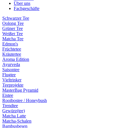
Über uns
Fachgeschäfte
Schwarzer Tee
Oolong Tee
Grüner Tee
Weißer Tee
Matcha Tee
Edmon's
Früchtetee
Kräutertee
Aroma Edition
Ayurveda
Saisontee
Flugtee
Vieltrinker
Teeprojekte
MasterBag Pyramid
Eistee
Rooibostee / Honeybush
Trendtee
Gewürz(tee)
Matcha Latte
Matcha-Schalen
Bambusbesen