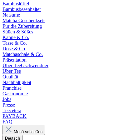
Bambuslöffel
Bambusbesenhalter
Natsume
Matcha Geschenksets
Für die Zubereitung
Süßen & Süßes
Kanne & Co.
Tasse & Co.
Dose & Co.
Matchaschale & Co.
Präsentation
Über TeeGschwendner
Über Tee
Qualität
Nachhaltigkeit
Franchise
Gastronomie
Jobs
Presse
Teecetera
PAYBACK
FAQ
Menü schließen
Deutsch