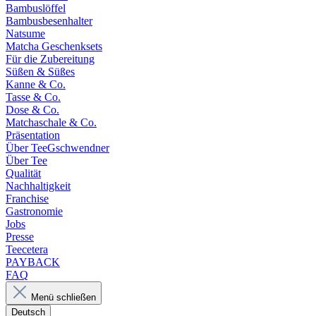
Bambuslöffel
Bambusbesenhalter
Natsume
Matcha Geschenksets
Für die Zubereitung
Süßen & Süßes
Kanne & Co.
Tasse & Co.
Dose & Co.
Matchaschale & Co.
Präsentation
Über TeeGschwendner
Über Tee
Qualität
Nachhaltigkeit
Franchise
Gastronomie
Jobs
Presse
Teecetera
PAYBACK
FAQ
Menü schließen
Deutsch