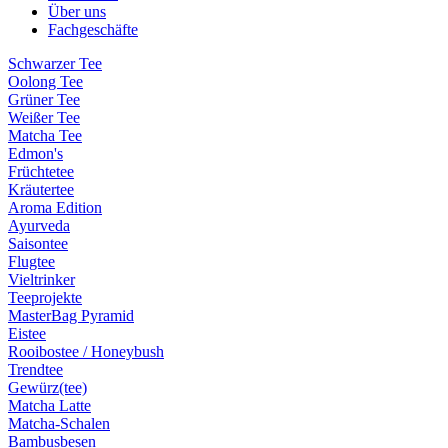
Über uns
Fachgeschäfte
Schwarzer Tee
Oolong Tee
Grüner Tee
Weißer Tee
Matcha Tee
Edmon's
Früchtetee
Kräutertee
Aroma Edition
Ayurveda
Saisontee
Flugtee
Vieltrinker
Teeprojekte
MasterBag Pyramid
Eistee
Rooibostee / Honeybush
Trendtee
Gewürz(tee)
Matcha Latte
Matcha-Schalen
Bambusbesen