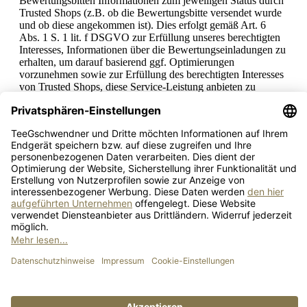
Bewertungsbitten Informationen zum jeweiligen Status durch
Trusted Shops (z.B. ob die Bewertungsbitte versendet wurde
und ob diese angekommen ist). Dies erfolgt gemäß Art. 6
Abs. 1 S. 1 lit. f DSGVO zur Erfüllung unseres berechtigten
Interesses, Informationen über die Bewertungseinladungen zu
erhalten, um darauf basierend ggf. Optimierungen
vorzunehmen sowie zur Erfüllung des berechtigten Interesses
von Trusted Shops, diese Service-Leistung anbieten zu
können.
Für die Versendung von Bewertungsbitten und für die
Erhebung und Anzeige von Bewertungs- bzw.
Statusinformationen sind wir gemeinsam mit Trusted Shops
verantwortlich.
Im Rahmen der zwischen uns und der Trusted Shops
bestehenden gemeinsamen Verantwortlichkeit wenden Sie
sich bei Datenschutzfragen und zur Geltendmachung Ihrer
Rechte bitte bevorzugt an die Trusted Shops, deren
Kontaktmöglichkeiten Sie
hier
finden. Weitere Informationen
zum Datenschutz können sie dem folgenden Link
hier
entnehmen. Unabhängig davon können Sie sich auch immer
an uns unter der in dieser Datenschutzerklärung
beschriebenen Kontaktmöglichkeit wenden. Ihre Anfrage
wird dann, falls erforderlich, zur Beantwortung an den
weiteren Verantwortlichen weitergegeben.