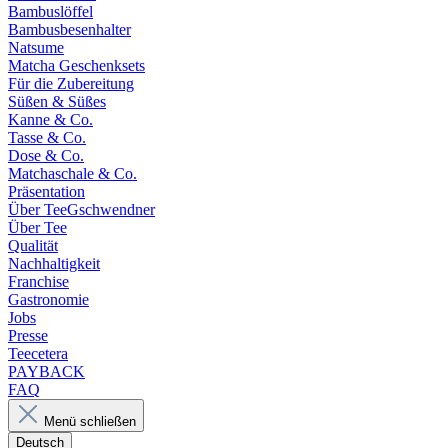
Bambuslöffel
Bambusbesenhalter
Natsume
Matcha Geschenksets
Für die Zubereitung
Süßen & Süßes
Kanne & Co.
Tasse & Co.
Dose & Co.
Matchaschale & Co.
Präsentation
Über TeeGschwendner
Über Tee
Qualität
Nachhaltigkeit
Franchise
Gastronomie
Jobs
Presse
Teecetera
PAYBACK
FAQ
Menü schließen
Deutsch