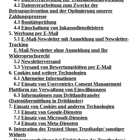
4.2
Datenverarbeitung zum Zwecke der
Betrugsprävention und der Optimierung unserer
Zahlungsprozesse
4.3
Bonitätsprüfung
4.4
Einschaltung von Inkassodienstleistern
5.
Werbung per E-Mail
5.1
E-Mail-Newsletter mit Anmeldung und Newsletter-
Tracking
E-Mail-Newsletter ohne Anmeldung und Ihr
Widerspruchsrecht
5.2
Newsletterversand
5.3
Versand von Bewertungsbitten per E-Mail
6.
Cookies und weitere Technologien
6.1
Allgemeine Informationen
6.2
Einsatz von Usercentrics Consent Management
Plattform zur Verwaltung von Einwilligungen
6.3
Informationen zum Drittlandtransfer
(Datenübermittlung in Drittländer)
7.
Einsatz von Cookies und anderen Technologien
7.1
Einsatz von Google-Diensten
7.2
Einsatz von Microsoft-Diensten
7.4
Einsatz von Meta-Diensten
8.
Integration des Trusted Shops Trustbadge/ sonstiger
Widgets