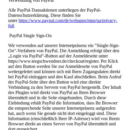
Verwendung von PayPal
Alle PayPal-Transaktionen unterliegen der PayPal-
Datenschutzerklärung. Diese finden Sie
unter
https://www.paypal.com/de/webapps/mpp/ua/privacy-
full
PayPal Single Sign-On
Wir verwenden auf unserer Internetpräsenz ein "Single-Sign-
On“-Verfahren von PayPal. Die Anmeldung erfolgt über den
„Login via PayPal“-Button auf der Anmeldeseite unter
https://www.teegschwendner.de/checkout/register. Per Klick
auf den Button werden Sie zur Anmeldeseite von PayPal
weitergeleitet und können sich mit Ihren Zugangsdaten direkt
bei PayPal einloggen und den Kauf abschließen. Beim Aufruf
der PayPal-Seite über den Button wird eine direkte
Verbindung zu den Servern von PayPal hergestellt. Der Inhalt
des Plugins wird direkt von PayPal an Ihren Browser
übermittelt und in die Seite eingebunden. Durch diese
Einbindung erhält PayPal die Information, dass Ihr Browser
die entsprechende Seite unserer Internetpräsenz aufgerufen
hat, auch wenn Sie gerade nicht dort eingeloggt sind. Diese
Information (einschließlich Ihrer IP-Adresse) wird von Ihrem
Browser direkt an einen Server von PayPal übermittelt und
dort gespeichert.