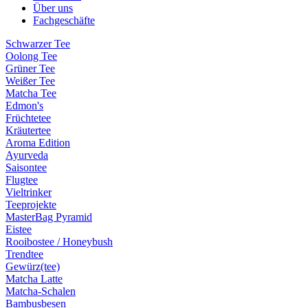
Über uns
Fachgeschäfte
Schwarzer Tee
Oolong Tee
Grüner Tee
Weißer Tee
Matcha Tee
Edmon's
Früchtetee
Kräutertee
Aroma Edition
Ayurveda
Saisontee
Flugtee
Vieltrinker
Teeprojekte
MasterBag Pyramid
Eistee
Rooibostee / Honeybush
Trendtee
Gewürz(tee)
Matcha Latte
Matcha-Schalen
Bambusbesen