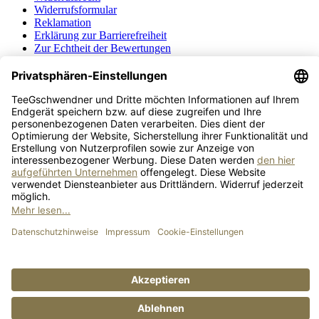
Widerrufsformular
Reklamation
Erklärung zur Barrierefreiheit
Zur Echtheit der Bewertungen
Cookie-Einstellungen
Alle Preise inkl. gesetzl. Mehrwertsteuer zzgl.
Versandkosten
, wenn
nicht anders angegeben.
© 2026 TeeGschwendner - Alle Rechte vorbehalten.
Google Maps-Zustimmung
×
Sie haben die Store Locator Cookies noch nicht aktiviert. Klicken
Sie dazu auf "Cookie-Konfigurator öffnen", aktivieren Sie "Store
Locator" im Off-Canvas und klicken Sie auf "Speichern".
Diese Seite benötigt Google Maps, um richtig zu funktionieren.
Klicken Sie auf "Weiter", um zuzustimmen.
Abbrechen
Cookie-Konfigurator öffnen
Weiter