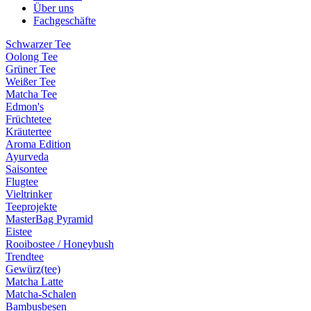
Über uns
Fachgeschäfte
Schwarzer Tee
Oolong Tee
Grüner Tee
Weißer Tee
Matcha Tee
Edmon's
Früchtetee
Kräutertee
Aroma Edition
Ayurveda
Saisontee
Flugtee
Vieltrinker
Teeprojekte
MasterBag Pyramid
Eistee
Rooibostee / Honeybush
Trendtee
Gewürz(tee)
Matcha Latte
Matcha-Schalen
Bambusbesen