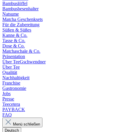
Bambuslöffel
Bambusbesenhalter
Natsume
Matcha Geschenksets
Für die Zubereitung
Süßen & Süßes
Kanne & Co.
Tasse & Co.
Dose & Co.
Matchaschale & Co.
Präsentation
Über TeeGschwendner
Über Tee
Qualität
Nachhaltigkeit
Franchise
Gastronomie
Jobs
Presse
Teecetera
PAYBACK
FAQ
Menü schließen
Deutsch