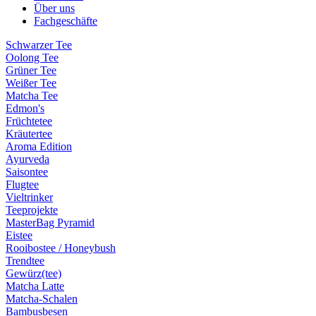
Über uns
Fachgeschäfte
Schwarzer Tee
Oolong Tee
Grüner Tee
Weißer Tee
Matcha Tee
Edmon's
Früchtetee
Kräutertee
Aroma Edition
Ayurveda
Saisontee
Flugtee
Vieltrinker
Teeprojekte
MasterBag Pyramid
Eistee
Rooibostee / Honeybush
Trendtee
Gewürz(tee)
Matcha Latte
Matcha-Schalen
Bambusbesen