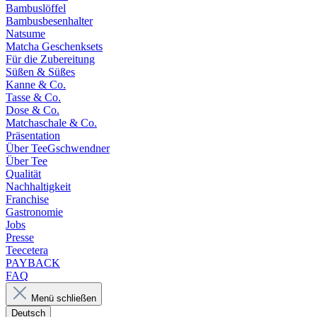
Bambuslöffel
Bambusbesenhalter
Natsume
Matcha Geschenksets
Für die Zubereitung
Süßen & Süßes
Kanne & Co.
Tasse & Co.
Dose & Co.
Matchaschale & Co.
Präsentation
Über TeeGschwendner
Über Tee
Qualität
Nachhaltigkeit
Franchise
Gastronomie
Jobs
Presse
Teecetera
PAYBACK
FAQ
Menü schließen
Deutsch