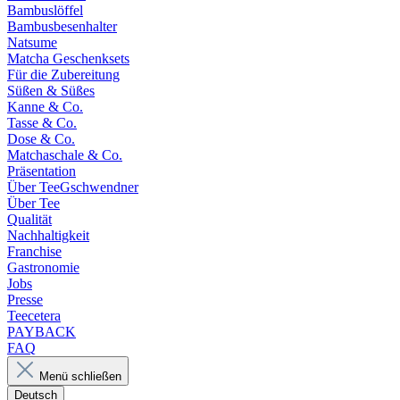
Bambuslöffel
Bambusbesenhalter
Natsume
Matcha Geschenksets
Für die Zubereitung
Süßen & Süßes
Kanne & Co.
Tasse & Co.
Dose & Co.
Matchaschale & Co.
Präsentation
Über TeeGschwendner
Über Tee
Qualität
Nachhaltigkeit
Franchise
Gastronomie
Jobs
Presse
Teecetera
PAYBACK
FAQ
Menü schließen
Deutsch