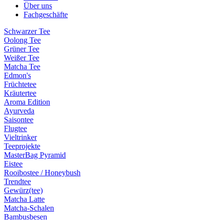
Über uns
Fachgeschäfte
Schwarzer Tee
Oolong Tee
Grüner Tee
Weißer Tee
Matcha Tee
Edmon's
Früchtetee
Kräutertee
Aroma Edition
Ayurveda
Saisontee
Flugtee
Vieltrinker
Teeprojekte
MasterBag Pyramid
Eistee
Rooibostee / Honeybush
Trendtee
Gewürz(tee)
Matcha Latte
Matcha-Schalen
Bambusbesen