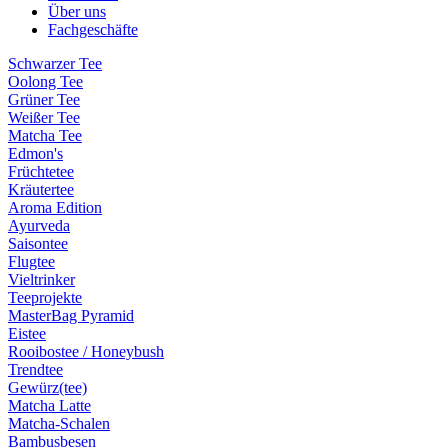
Über uns
Fachgeschäfte
Schwarzer Tee
Oolong Tee
Grüner Tee
Weißer Tee
Matcha Tee
Edmon's
Früchtetee
Kräutertee
Aroma Edition
Ayurveda
Saisontee
Flugtee
Vieltrinker
Teeprojekte
MasterBag Pyramid
Eistee
Rooibostee / Honeybush
Trendtee
Gewürz(tee)
Matcha Latte
Matcha-Schalen
Bambusbesen