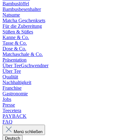
Bambuslöffel
Bambusbesenhalter
Natsume
Matcha Geschenksets
Für die Zubereitung
Süßen & Süßes
Kanne & Co.
Tasse & Co.
Dose & Co.
Matchaschale & Co.
Präsentation
Über TeeGschwendner
Über Tee
Qualität
Nachhaltigkeit
Franchise
Gastronomie
Jobs
Presse
Teecetera
PAYBACK
FAQ
Menü schließen
Deutsch