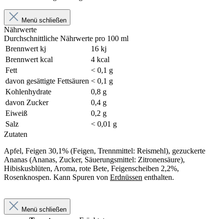
Menü schließen
Nährwerte
Durchschnittliche Nährwerte pro 100 ml
Brennwert kj
16 kj
Brennwert kcal
4 kcal
Fett
< 0,1 g
davon gesättigte Fettsäuren
< 0,1 g
Kohlenhydrate
0,8 g
davon Zucker
0,4 g
Eiweiß
0,2 g
Salz
< 0,01 g
Zutaten
Apfel, Feigen 30,1% (Feigen, Trennmittel: Reismehl), gezuckerte
Ananas (Ananas, Zucker, Säuerungsmittel: Zitronensäure),
Hibiskusblüten, Aroma, rote Bete, Feigenscheiben 2,2%,
Rosenknospen. Kann Spuren von
Erdnüssen
enthalten.
Menü schließen