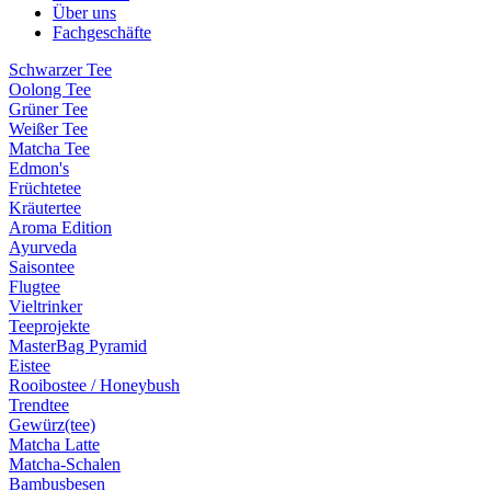
Über uns
Fachgeschäfte
Schwarzer Tee
Oolong Tee
Grüner Tee
Weißer Tee
Matcha Tee
Edmon's
Früchtetee
Kräutertee
Aroma Edition
Ayurveda
Saisontee
Flugtee
Vieltrinker
Teeprojekte
MasterBag Pyramid
Eistee
Rooibostee / Honeybush
Trendtee
Gewürz(tee)
Matcha Latte
Matcha-Schalen
Bambusbesen