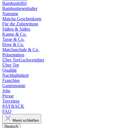
Bambuslöffel
Bambusbesenhalter
Natsume
Matcha Geschenksets
Für die Zubereitung
Süßen & Süßes
Kanne & Co.
Tasse & Co.
Dose & Co.
Matchaschale & Co.
Präsentation
Über TeeGschwendner
Über Tee
Qualität
Nachhaltigkeit
Franchise
Gastronomie
Jobs
Presse
Teecetera
PAYBACK
FAQ
Menü schließen
Deutsch