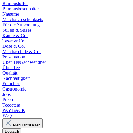
Bambuslöffel
Bambusbesenhalter
Natsume
Matcha Geschenksets
Für die Zubereitung
Süßen & Süßes
Kanne & Co.
Tasse & Co.
Dose & Co.
Matchaschale & Co.
Präsentation
Über TeeGschwendner
Über Tee
Qualität
Nachhaltigkeit
Franchise
Gastronomie
Jobs
Presse
Teecetera
PAYBACK
FAQ
Menü schließen
Deutsch