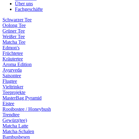
Über uns
Fachgeschäfte
Schwarzer Tee
Oolong Tee
Grüner Tee
Weißer Tee
Matcha Tee
Edmon's
Früchtetee
Kräutertee
Aroma Edition
Ayurveda
Saisontee
Flugtee
Vieltrinker
Teeprojekte
MasterBag Pyramid
Eistee
Rooibostee / Honeybush
Trendtee
Gewürz(tee)
Matcha Latte
Matcha-Schalen
Bambusbesen