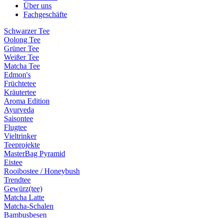
Über uns
Fachgeschäfte
Schwarzer Tee
Oolong Tee
Grüner Tee
Weißer Tee
Matcha Tee
Edmon's
Früchtetee
Kräutertee
Aroma Edition
Ayurveda
Saisontee
Flugtee
Vieltrinker
Teeprojekte
MasterBag Pyramid
Eistee
Rooibostee / Honeybush
Trendtee
Gewürz(tee)
Matcha Latte
Matcha-Schalen
Bambusbesen