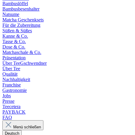
Bambuslöffel
Bambusbesenhalter
Natsume
Matcha Geschenksets
Für die Zubereitung
Süßen & Süßes
Kanne & Co.
Tasse & Co.
Dose & Co.
Matchaschale & Co.
Präsentation
Über TeeGschwendner
Über Tee
Qualität
Nachhaltigkeit
Franchise
Gastronomie
Jobs
Presse
Teecetera
PAYBACK
FAQ
Menü schließen
Deutsch