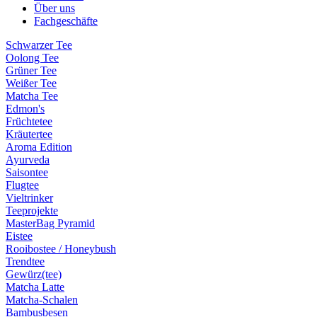
Über uns
Fachgeschäfte
Schwarzer Tee
Oolong Tee
Grüner Tee
Weißer Tee
Matcha Tee
Edmon's
Früchtetee
Kräutertee
Aroma Edition
Ayurveda
Saisontee
Flugtee
Vieltrinker
Teeprojekte
MasterBag Pyramid
Eistee
Rooibostee / Honeybush
Trendtee
Gewürz(tee)
Matcha Latte
Matcha-Schalen
Bambusbesen