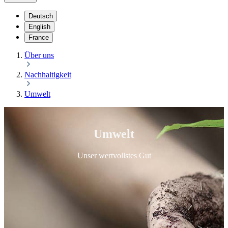
Deutsch
English
France
Über uns
Nachhaltigkeit
Umwelt
Umwelt
Unser wertvollstes Gut