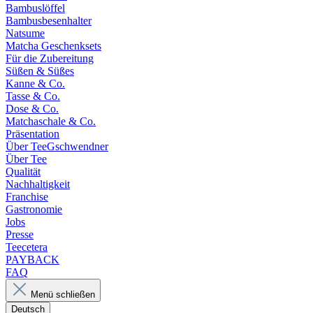
Bambuslöffel
Bambusbesenhalter
Natsume
Matcha Geschenksets
Für die Zubereitung
Süßen & Süßes
Kanne & Co.
Tasse & Co.
Dose & Co.
Matchaschale & Co.
Präsentation
Über TeeGschwendner
Über Tee
Qualität
Nachhaltigkeit
Franchise
Gastronomie
Jobs
Presse
Teecetera
PAYBACK
FAQ
Menü schließen
Deutsch