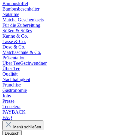
Bambuslöffel
Bambusbesenhalter
Natsume
Matcha Geschenksets
Für die Zubereitung
Süßen & Süßes
Kanne & Co.
Tasse & Co.
Dose & Co.
Matchaschale & Co.
Präsentation
Über TeeGschwendner
Über Tee
Qualität
Nachhaltigkeit
Franchise
Gastronomie
Jobs
Presse
Teecetera
PAYBACK
FAQ
Menü schließen
Deutsch