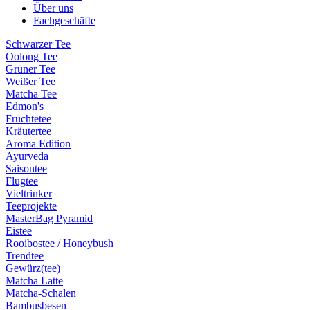
Über uns
Fachgeschäfte
Schwarzer Tee
Oolong Tee
Grüner Tee
Weißer Tee
Matcha Tee
Edmon's
Früchtetee
Kräutertee
Aroma Edition
Ayurveda
Saisontee
Flugtee
Vieltrinker
Teeprojekte
MasterBag Pyramid
Eistee
Rooibostee / Honeybush
Trendtee
Gewürz(tee)
Matcha Latte
Matcha-Schalen
Bambusbesen