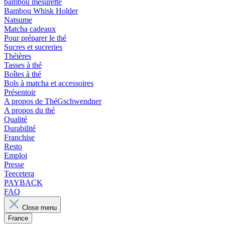
bambou mesurette
Bambou Whisk Holder
Natsume
Matcha cadeaux
Pour préparer le thé
Sucres et sucreries
Théières
Tasses à thé
Boîtes à thé
Bols à matcha et accessoires
Présentoir
A propos de ThéGschwendner
A propos du thé
Qualité
Durabilité
Franchise
Resto
Emploi
Presse
Teecetera
PAYBACK
FAQ
Close menu
France