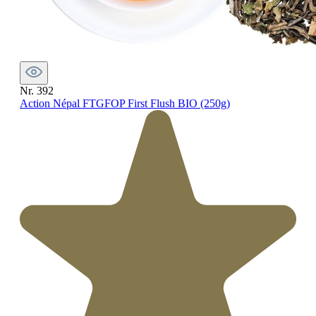
Nr. 392
Action Népal FTGFOP First Flush BIO (250g)