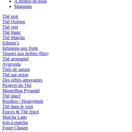
A propos de nous
Magasins
Thé noir
Thé Oolong
Thé vert
Thé blanc
Thé Matcha
Edmon´s
Infusions aux fruits
Tisanes aux herbes (Bio)
Thé aromatisé
Ayurveda
Thés de saison
Thé par avion
Des offres attrayantes
Projects du Thé
MasterBag Pyramid
Thé glacé
Rooibos / Honeybush
Thé dans le vent
Épices & Thé épicé
Matcha Latte
bols à matcha
Fouet Chasen