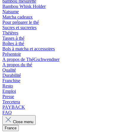
bambou mesurette
Bambou Whisk Holder
Natsume
Matcha cadeaux
Pour préparer le thé
Sucres et sucreries
Théières
Tasses à thé
Boîtes à thé
Bols à matcha et accessoires
Présentoir
A propos de ThéGschwendner
A propos du thé
Qualité
Durabilité
Franchise
Resto
Emploi
Presse
Teecetera
PAYBACK
FAQ
Close menu
France