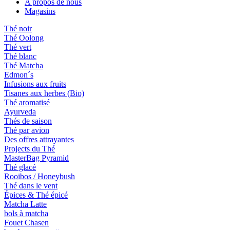
A propos de nous
Magasins
Thé noir
Thé Oolong
Thé vert
Thé blanc
Thé Matcha
Edmon´s
Infusions aux fruits
Tisanes aux herbes (Bio)
Thé aromatisé
Ayurveda
Thés de saison
Thé par avion
Des offres attrayantes
Projects du Thé
MasterBag Pyramid
Thé glacé
Rooibos / Honeybush
Thé dans le vent
Épices & Thé épicé
Matcha Latte
bols à matcha
Fouet Chasen