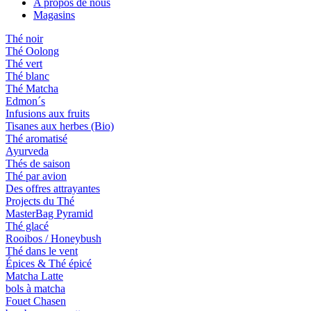
A propos de nous
Magasins
Thé noir
Thé Oolong
Thé vert
Thé blanc
Thé Matcha
Edmon´s
Infusions aux fruits
Tisanes aux herbes (Bio)
Thé aromatisé
Ayurveda
Thés de saison
Thé par avion
Des offres attrayantes
Projects du Thé
MasterBag Pyramid
Thé glacé
Rooibos / Honeybush
Thé dans le vent
Épices & Thé épicé
Matcha Latte
bols à matcha
Fouet Chasen