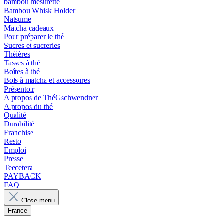
bambou mesurette
Bambou Whisk Holder
Natsume
Matcha cadeaux
Pour préparer le thé
Sucres et sucreries
Théières
Tasses à thé
Boîtes à thé
Bols à matcha et accessoires
Présentoir
A propos de ThéGschwendner
A propos du thé
Qualité
Durabilité
Franchise
Resto
Emploi
Presse
Teecetera
PAYBACK
FAQ
Close menu
France