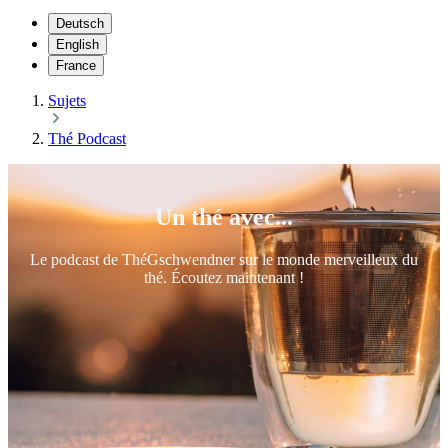
Deutsch
English
France
Sujets
Thé Podcast
Un thé avec...
Le podcast de ThéGschwendner sur le monde merveilleux du
thé. Écoutez maintenant !