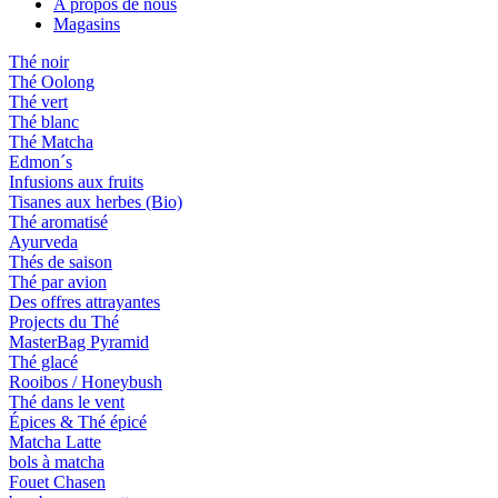
A propos de nous
Magasins
Thé noir
Thé Oolong
Thé vert
Thé blanc
Thé Matcha
Edmon´s
Infusions aux fruits
Tisanes aux herbes (Bio)
Thé aromatisé
Ayurveda
Thés de saison
Thé par avion
Des offres attrayantes
Projects du Thé
MasterBag Pyramid
Thé glacé
Rooibos / Honeybush
Thé dans le vent
Épices & Thé épicé
Matcha Latte
bols à matcha
Fouet Chasen