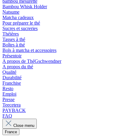
bambou mesurette
Bambou Whisk Holder
Natsume
Matcha cadeaux
Pour préparer le thé
Sucres et sucreries
Théières
Tasses à thé
Boîtes à thé
Bols à matcha et accessoires
Présentoir
A propos de ThéGschwendner
A propos du thé
Qualité
Durabilité
Franchise
Resto
Emploi
Presse
Teecetera
PAYBACK
FAQ
Close menu
France