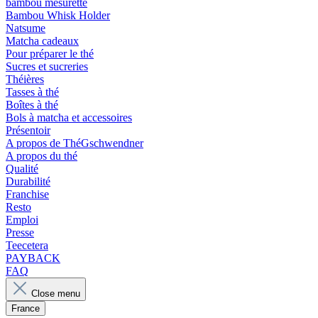
bambou mesurette
Bambou Whisk Holder
Natsume
Matcha cadeaux
Pour préparer le thé
Sucres et sucreries
Théières
Tasses à thé
Boîtes à thé
Bols à matcha et accessoires
Présentoir
A propos de ThéGschwendner
A propos du thé
Qualité
Durabilité
Franchise
Resto
Emploi
Presse
Teecetera
PAYBACK
FAQ
Close menu
France