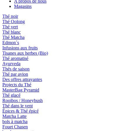
A propos de nous
Magasins
Thé noir
Thé Oolong
Thé vert
Thé blanc
Thé Matcha
Edmon´s
Infusions aux fruits
Tisanes aux herbes (Bio)
Thé aromatisé
Ayurveda
Thés de saison
Thé par avion
Des offres attrayantes
Projects du Thé
MasterBag Pyramid
Thé glacé
Rooibos / Honeybush
Thé dans le vent
Épices & Thé épicé
Matcha Latte
bols à matcha
Fouet Chasen