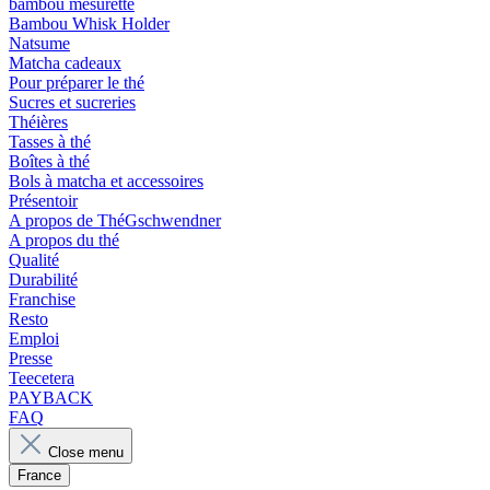
bambou mesurette
Bambou Whisk Holder
Natsume
Matcha cadeaux
Pour préparer le thé
Sucres et sucreries
Théières
Tasses à thé
Boîtes à thé
Bols à matcha et accessoires
Présentoir
A propos de ThéGschwendner
A propos du thé
Qualité
Durabilité
Franchise
Resto
Emploi
Presse
Teecetera
PAYBACK
FAQ
Close menu
France