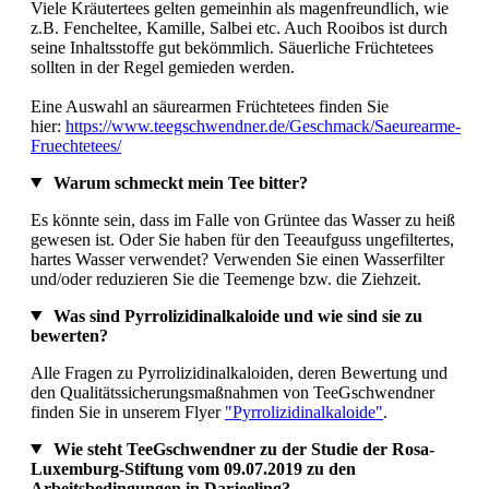
Viele Kräutertees gelten gemeinhin als magenfreundlich, wie
z.B. Fencheltee, Kamille, Salbei etc. Auch Rooibos ist durch
seine Inhaltsstoffe gut bekömmlich. Säuerliche Früchtetees
sollten in der Regel gemieden werden.
Eine Auswahl an säurearmen Früchtetees finden Sie
hier:
https://www.teegschwendner.de/Geschmack/Saeurearme-
Fruechtetees/
Warum schmeckt mein Tee bitter?
Es könnte sein, dass im Falle von Grüntee das Wasser zu heiß
gewesen ist. Oder Sie haben für den Teeaufguss ungefiltertes,
hartes Wasser verwendet? Verwenden Sie einen Wasserfilter
und/oder reduzieren Sie die Teemenge bzw. die Ziehzeit.
Was sind Pyrrolizidinalkaloide und wie sind sie zu
bewerten?
Alle Fragen zu Pyrrolizidinalkaloiden, deren Bewertung und
den Qualitätssicherungsmaßnahmen von TeeGschwendner
finden Sie in unserem Flyer
"Pyrrolizidinalkaloide"
.
Wie steht TeeGschwendner zu der Studie der Rosa-
Luxemburg-Stiftung vom 09.07.2019 zu den
Arbeitsbedingungen in Darjeeling?