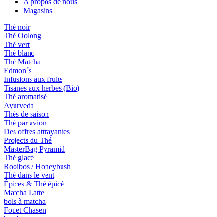
A propos de nous
Magasins
Thé noir
Thé Oolong
Thé vert
Thé blanc
Thé Matcha
Edmon´s
Infusions aux fruits
Tisanes aux herbes (Bio)
Thé aromatisé
Ayurveda
Thés de saison
Thé par avion
Des offres attrayantes
Projects du Thé
MasterBag Pyramid
Thé glacé
Rooibos / Honeybush
Thé dans le vent
Épices & Thé épicé
Matcha Latte
bols à matcha
Fouet Chasen