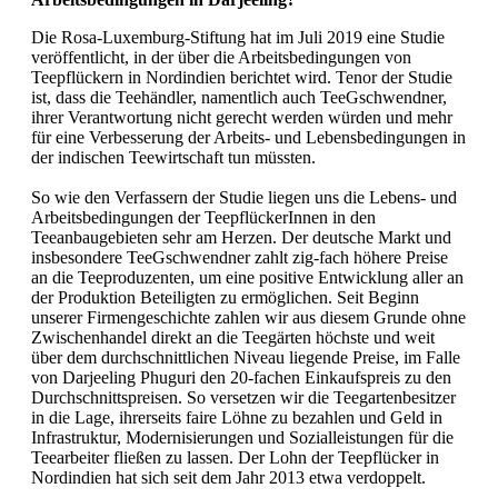
Die Rosa-Luxemburg-Stiftung hat im Juli 2019 eine Studie
veröffentlicht, in der über die Arbeitsbedingungen von
Teepflückern in Nordindien berichtet wird. Tenor der Studie
ist, dass die Teehändler, namentlich auch TeeGschwendner,
ihrer Verantwortung nicht gerecht werden würden und mehr
für eine Verbesserung der Arbeits- und Lebensbedingungen in
der indischen Teewirtschaft tun müssten.
So wie den Verfassern der Studie liegen uns die Lebens- und
Arbeitsbedingungen der TeepflückerInnen in den
Teeanbaugebieten sehr am Herzen. Der deutsche Markt und
insbesondere TeeGschwendner zahlt zig-fach höhere Preise
an die Teeproduzenten, um eine positive Entwicklung aller an
der Produktion Beteiligten zu ermöglichen. Seit Beginn
unserer Firmengeschichte zahlen wir aus diesem Grunde ohne
Zwischenhandel direkt an die Teegärten höchste und weit
über dem durchschnittlichen Niveau liegende Preise, im Falle
von Darjeeling Phuguri den 20-fachen Einkaufspreis zu den
Durchschnittspreisen. So versetzen wir die Teegartenbesitzer
in die Lage, ihrerseits faire Löhne zu bezahlen und Geld in
Infrastruktur, Modernisierungen und Sozialleistungen für die
Teearbeiter fließen zu lassen. Der Lohn der Teepflücker in
Nordindien hat sich seit dem Jahr 2013 etwa verdoppelt.