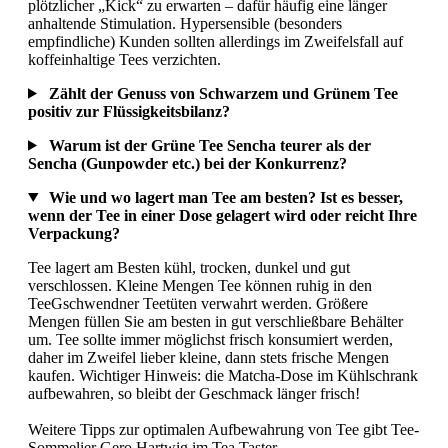
plötzlicher „Kick“ zu erwarten – dafür häufig eine länger
anhaltende Stimulation. Hypersensible (besonders
empfindliche) Kunden sollten allerdings im Zweifelsfall auf
koffeinhaltige Tees verzichten.
Zählt der Genuss von Schwarzem und Grünem Tee
positiv zur Flüssigkeitsbilanz?
Warum ist der Grüne Tee Sencha teurer als der
Sencha (Gunpowder etc.) bei der Konkurrenz?
Wie und wo lagert man Tee am besten? Ist es besser,
wenn der Tee in einer Dose gelagert wird oder reicht Ihre
Verpackung?
Tee lagert am Besten kühl, trocken, dunkel und gut
verschlossen. Kleine Mengen Tee können ruhig in den
TeeGschwendner Teetüten verwahrt werden. Größere
Mengen füllen Sie am besten in gut verschließbare Behälter
um. Tee sollte immer möglichst frisch konsumiert werden,
daher im Zweifel lieber kleine, dann stets frische Mengen
kaufen. Wichtiger Hinweis: die Matcha-Dose im Kühlschrank
aufbewahren, so bleibt der Geschmack länger frisch!
Weitere Tipps zur optimalen Aufbewahrung von Tee gibt Tee-
Sommelier Gero Hartwig im Tea Taster