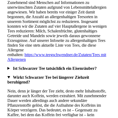
Zunehmend sind Menschen auf Informationen zu
unerwünschten Zutaten aufgrund von Lebensmittelallergien
angewiesen. Wir haben bereits vor einiger Zeit damit
begonnen, die Anzahl an allergenhaltigen Teesorten in
unserem Sortiment möglichst zu reduzieren. Insgesamt
konnten wir die Zutaten auf vier Hauptallergene in wenigen
Tees reduzieren: Milch, Schalenfrüchte, glutenhaltiges
Getreide und Mandeln sowie jeweils daraus gewonnene
Erzeugnisse. Auf unserer Infoseite zu allergenhaltigen Tees
finden Sie eine stets aktuelle Liste von Tees, die diese
Allergene
enthalten:
https://www.teegschwendner.de/Zutaten/Tees mit
Allergenen
Ist Schwarzer Tee tatsächlich ein Eisenräuber?
Wirkt Schwarzer Tee bei längerer Ziehzeit
beruhigend?
Nein, denn je länger der Tee zieht, desto mehr Inhaltsstoffe,
darunter auch Koffein, werden extrahiert. Mit zunehmender
Dauer werden allerdings auch andere sekundäre
Pflanzenstoffe gelöst, die die Aufnahme des Koffeins im
Körper verzögern. Das bedeutet, es ist – Gegensatz zu
Kaffee, bei dem das Koffein frei verfügbar ist – kein