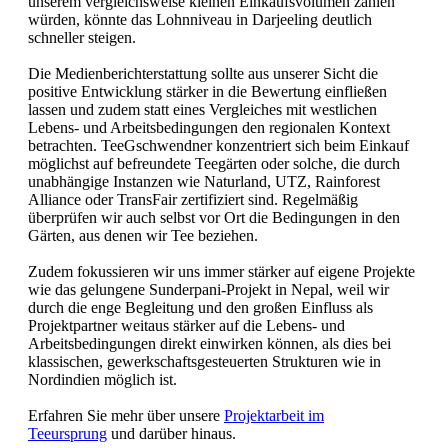
unserem vergleichsweise kleinen Einkaufsvolumen zahlen
würden, könnte das Lohnniveau in Darjeeling deutlich
schneller steigen.
Die Medienberichterstattung sollte aus unserer Sicht die
positive Entwicklung stärker in die Bewertung einfließen
lassen und zudem statt eines Vergleiches mit westlichen
Lebens- und Arbeitsbedingungen den regionalen Kontext
betrachten. TeeGschwendner konzentriert sich beim Einkauf
möglichst auf befreundete Teegärten oder solche, die durch
unabhängige Instanzen wie Naturland, UTZ, Rainforest
Alliance oder TransFair zertifiziert sind. Regelmäßig
überprüfen wir auch selbst vor Ort die Bedingungen in den
Gärten, aus denen wir Tee beziehen.
Zudem fokussieren wir uns immer stärker auf eigene Projekte
wie das gelungene Sunderpani-Projekt in Nepal, weil wir
durch die enge Begleitung und den großen Einfluss als
Projektpartner weitaus stärker auf die Lebens- und
Arbeitsbedingungen direkt einwirken können, als dies bei
klassischen, gewerkschaftsgesteuerten Strukturen wie in
Nordindien möglich ist.
Erfahren Sie mehr über unsere
Projektarbeit im
Teeursprung
und darüber hinaus.