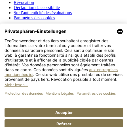
Révocation
Déclaration d'accessibilité
Sur l'authenticité des évaluations
Paramètres des cookies
Tous les prix s'entendent TVA comprise, hors
frais de port
, sauf
indication contraire.
© 2026 TeeGschwendner - All Rights Reserved.
Google Maps Consent
×
You don't have enabled the store locator cookies yet. To do so, click
on "Open cookie configurator", enable "Store Locator" in the off
canvas and click "Save".
This page requires Google Maps to work properly. Click on
"Continue" to agree.
Abort
Open cookie configurator
Continue