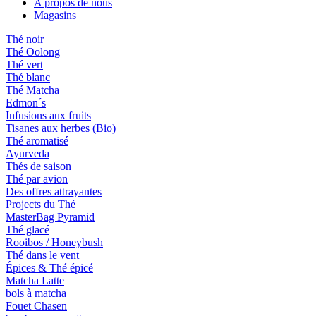
A propos de nous
Magasins
Thé noir
Thé Oolong
Thé vert
Thé blanc
Thé Matcha
Edmon´s
Infusions aux fruits
Tisanes aux herbes (Bio)
Thé aromatisé
Ayurveda
Thés de saison
Thé par avion
Des offres attrayantes
Projects du Thé
MasterBag Pyramid
Thé glacé
Rooibos / Honeybush
Thé dans le vent
Épices & Thé épicé
Matcha Latte
bols à matcha
Fouet Chasen