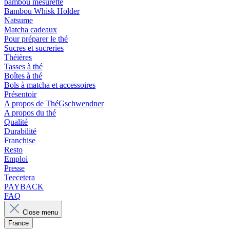
bambou mesurette
Bambou Whisk Holder
Natsume
Matcha cadeaux
Pour préparer le thé
Sucres et sucreries
Théières
Tasses à thé
Boîtes à thé
Bols à matcha et accessoires
Présentoir
A propos de ThéGschwendner
A propos du thé
Qualité
Durabilité
Franchise
Resto
Emploi
Presse
Teecetera
PAYBACK
FAQ
Close menu
France