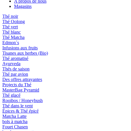
A propos de nous
Magasins
Thé noir
Thé Oolong
Thé vert
Thé blanc
Thé Matcha
Edmon´s
Infusions aux fruits
Tisanes aux herbes (Bio)
Thé aromatisé
Ayurveda
Thés de saison
Thé par avion
Des offres attrayantes
Projects du Thé
MasterBag Pyramid
Thé glacé
Rooibos / Honeybush
Thé dans le vent
Épices & Thé épicé
Matcha Latte
bols à matcha
Fouet Chasen