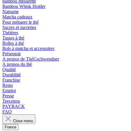
bambou mesurette
Bambou Whisk Holder
Natsume
Matcha cadeaux
Pour préparer le thé
Sucres et sucreries
Théières
Tasses à thé
Boîtes à thé
Bols à matcha et accessoires
Présentoir
A propos de ThéGschwendner
A propos du thé
Qualité
Durabilité
Franchise
Resto
Emploi
Presse
Teecetera
PAYBACK
FAQ
Close menu
France