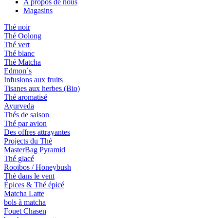
A propos de nous
Magasins
Thé noir
Thé Oolong
Thé vert
Thé blanc
Thé Matcha
Edmon´s
Infusions aux fruits
Tisanes aux herbes (Bio)
Thé aromatisé
Ayurveda
Thés de saison
Thé par avion
Des offres attrayantes
Projects du Thé
MasterBag Pyramid
Thé glacé
Rooibos / Honeybush
Thé dans le vent
Épices & Thé épicé
Matcha Latte
bols à matcha
Fouet Chasen