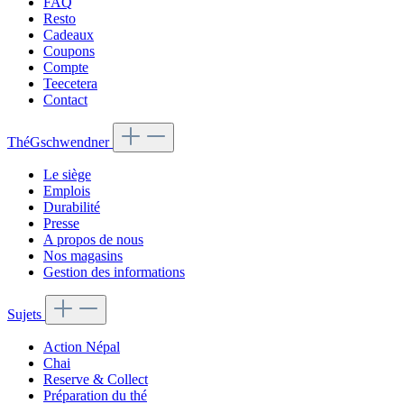
FAQ
Resto
Cadeaux
Coupons
Compte
Teecetera
Contact
ThéGschwendner
Le siège
Emplois
Durabilité
Presse
A propos de nous
Nos magasins
Gestion des informations
Sujets
Action Népal
Chai
Reserve & Collect
Préparation du thé