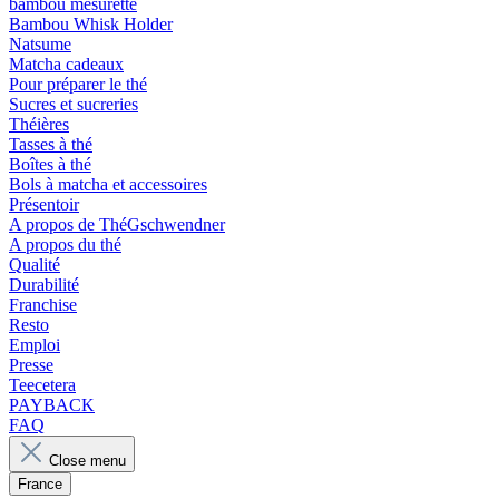
bambou mesurette
Bambou Whisk Holder
Natsume
Matcha cadeaux
Pour préparer le thé
Sucres et sucreries
Théières
Tasses à thé
Boîtes à thé
Bols à matcha et accessoires
Présentoir
A propos de ThéGschwendner
A propos du thé
Qualité
Durabilité
Franchise
Resto
Emploi
Presse
Teecetera
PAYBACK
FAQ
Close menu
France