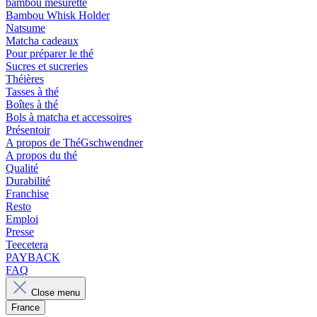
bambou mesurette
Bambou Whisk Holder
Natsume
Matcha cadeaux
Pour préparer le thé
Sucres et sucreries
Théières
Tasses à thé
Boîtes à thé
Bols à matcha et accessoires
Présentoir
A propos de ThéGschwendner
A propos du thé
Qualité
Durabilité
Franchise
Resto
Emploi
Presse
Teecetera
PAYBACK
FAQ
Close menu
France