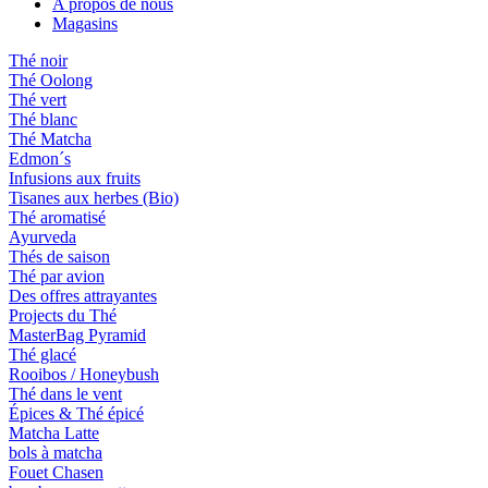
A propos de nous
Magasins
Thé noir
Thé Oolong
Thé vert
Thé blanc
Thé Matcha
Edmon´s
Infusions aux fruits
Tisanes aux herbes (Bio)
Thé aromatisé
Ayurveda
Thés de saison
Thé par avion
Des offres attrayantes
Projects du Thé
MasterBag Pyramid
Thé glacé
Rooibos / Honeybush
Thé dans le vent
Épices & Thé épicé
Matcha Latte
bols à matcha
Fouet Chasen