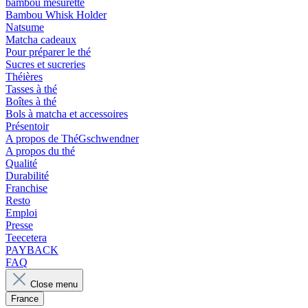
bambou mesurette
Bambou Whisk Holder
Natsume
Matcha cadeaux
Pour préparer le thé
Sucres et sucreries
Théières
Tasses à thé
Boîtes à thé
Bols à matcha et accessoires
Présentoir
A propos de ThéGschwendner
A propos du thé
Qualité
Durabilité
Franchise
Resto
Emploi
Presse
Teecetera
PAYBACK
FAQ
Close menu
France