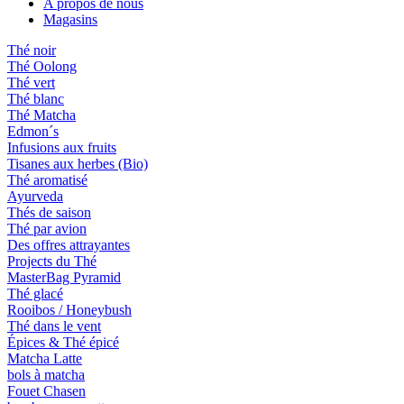
A propos de nous
Magasins
Thé noir
Thé Oolong
Thé vert
Thé blanc
Thé Matcha
Edmon´s
Infusions aux fruits
Tisanes aux herbes (Bio)
Thé aromatisé
Ayurveda
Thés de saison
Thé par avion
Des offres attrayantes
Projects du Thé
MasterBag Pyramid
Thé glacé
Rooibos / Honeybush
Thé dans le vent
Épices & Thé épicé
Matcha Latte
bols à matcha
Fouet Chasen