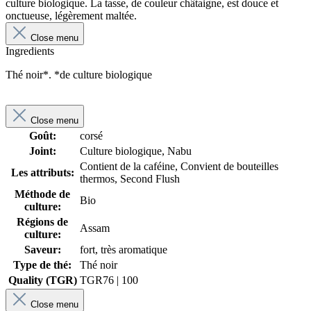
culture biologique. La tasse, de couleur châtaigne, est douce et
onctueuse, légèrement maltée.
Close menu
Ingredients
Thé noir*. *de culture biologique
Close menu
Goût:
corsé
Joint:
Culture biologique, Nabu
Contient de la caféine, Convient de bouteilles
Les attributs:
thermos, Second Flush
Méthode de
Bio
culture:
Régions de
Assam
culture:
Saveur:
fort, très aromatique
Type de thé:
Thé noir
Quality (TGR)
TGR
76 | 100
Close menu