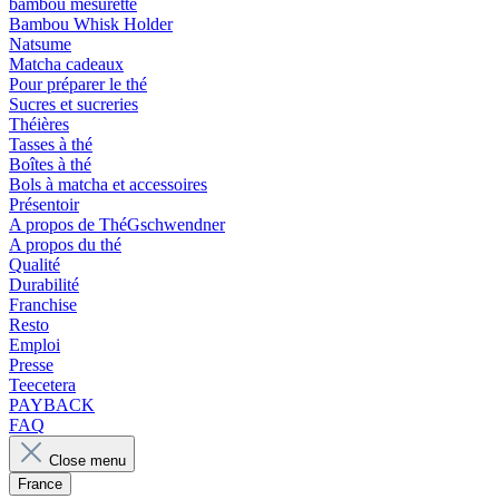
bambou mesurette
Bambou Whisk Holder
Natsume
Matcha cadeaux
Pour préparer le thé
Sucres et sucreries
Théières
Tasses à thé
Boîtes à thé
Bols à matcha et accessoires
Présentoir
A propos de ThéGschwendner
A propos du thé
Qualité
Durabilité
Franchise
Resto
Emploi
Presse
Teecetera
PAYBACK
FAQ
Close menu
France