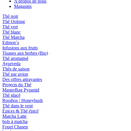
A propos de nous
Magasins
Thé noir
Thé Oolong
Thé vert
Thé blanc
Thé Matcha
Edmon´s
Infusions aux fruits
Tisanes aux herbes (Bio)
Thé aromatisé
Ayurveda
Thés de saison
Thé par avion
Des offres attrayantes
Projects du Thé
MasterBag Pyramid
Thé glacé
Rooibos / Honeybush
Thé dans le vent
Épices & Thé épicé
Matcha Latte
bols à matcha
Fouet Chasen