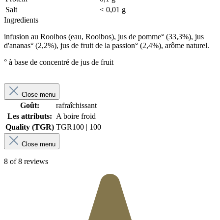
Salt
< 0,01 g
Ingredients
infusion au Rooibos (eau, Rooibos), jus de pomme° (33,3%), jus
d'ananas° (2,2%), jus de fruit de la passion° (2,4%), arôme naturel.
° à base de concentré de jus de fruit
Close menu
Goût:
rafraîchissant
Les attributs:
A boire froid
Quality (TGR)
TGR
100 | 100
Close menu
8 of 8 reviews