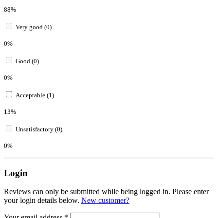
88%
Very good (0)
0%
Good (0)
0%
Acceptable (1)
13%
Unsatisfactory (0)
0%
Login
Reviews can only be submitted while being logged in. Please enter
your login details below.
New customer?
Your email address
*