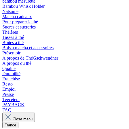
bambou mesurette
Bambou Whisk Holder
Natsume
Matcha cadeaux
Pour préparer le thé
Sucres et sucreries
Théières
Tasses à thé
Boîtes à thé
Bols à matcha et accessoires
Présentoir
A propos de ThéGschwendner
A propos du thé
Qualité
Durabilité
Franchise
Resto
Emploi
Presse
Teecetera
PAYBACK
FAQ
Close menu
France