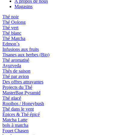
A propos de nous
Magasins
Thé noir
Thé Oolong
Thé vert
Thé blanc
Thé Matcha
Edmon´s
Infusions aux fruits
Tisanes aux herbes (Bio)
Thé aromatisé
Ayurveda
Thés de saison
Thé par avion
Des offres attrayantes
Projects du Thé
MasterBag Pyramid
Thé glacé
Rooibos / Honeybush
Thé dans le vent
Épices & Thé épicé
Matcha Latte
bols à matcha
Fouet Chasen