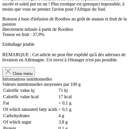
sucrée et soleil pur en un ! Plus exotique est (presque) impossible, à
moins que vous ne preniez l'avion pour l'Afrique du Sud.
Boisson à base d'infusion de Rooibos au goût de ananas et fruit de la
passion
directement infusée à partir de Rooibos
Teneur en fruit : 37,9%
Emballage jetable
REMARQUE : Cet article ne peut être expédié qu'à des adresses de
livraison en Allemagne. Un envoi à l'étranger n'est pas possible.
Close menu
Informations nutritionnelles
Valeurs nutritionnelles moyennes par 100 g
Calorific value kj
71 kj
Calorific value kcal
17 kcal
Fat
< 0,1 g
Of which saturated fatty acids
< 0,1 g
Carbohydrates
4 g
Of which sugar
3,8 g
Protein
0,1 g