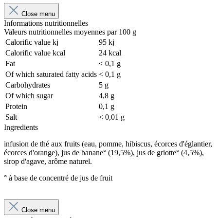
Close menu
Informations nutritionnelles
Valeurs nutritionnelles moyennes par 100 g
Calorific value kj
95 kj
Calorific value kcal
24 kcal
Fat
< 0,1 g
Of which saturated fatty acids
< 0,1 g
Carbohydrates
5 g
Of which sugar
4,8 g
Protein
0,1 g
Salt
< 0,01 g
Ingredients
infusion de thé aux fruits (eau, pomme, hibiscus, écorces d'églantier,
écorces d'orange), jus de banane° (19,5%), jus de griotte° (4,5%),
sirop d'agave, arôme naturel.
° à base de concentré de jus de fruit
Close menu