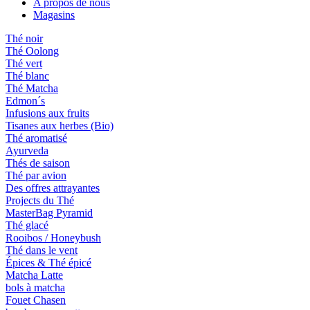
A propos de nous
Magasins
Thé noir
Thé Oolong
Thé vert
Thé blanc
Thé Matcha
Edmon´s
Infusions aux fruits
Tisanes aux herbes (Bio)
Thé aromatisé
Ayurveda
Thés de saison
Thé par avion
Des offres attrayantes
Projects du Thé
MasterBag Pyramid
Thé glacé
Rooibos / Honeybush
Thé dans le vent
Épices & Thé épicé
Matcha Latte
bols à matcha
Fouet Chasen