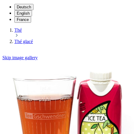
Deutsch
English
France
Thé
Thé glacé
Skip image gallery