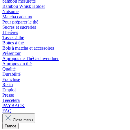
bambou mesurette
Bambou Whisk Holder
Natsume
Matcha cadeaux
Pour préparer le thé
Sucres et sucreries
Théières
Tasses à thé
Boîtes à thé
Bols à matcha et accessoires
Présentoir
A propos de ThéGschwendner
A propos du thé
Qualité
Durabilité
Franchise
Resto
Emploi
Presse
Teecetera
PAYBACK
FAQ
Close menu
France