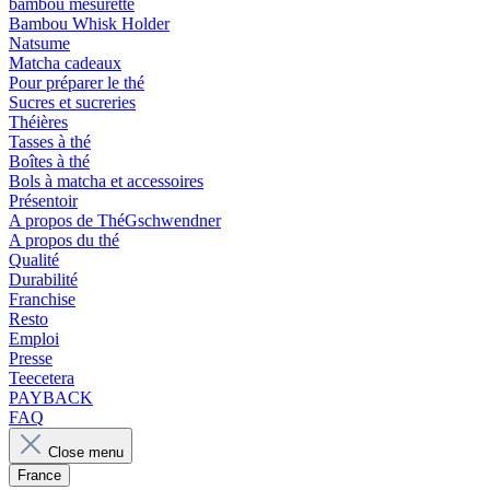
bambou mesurette
Bambou Whisk Holder
Natsume
Matcha cadeaux
Pour préparer le thé
Sucres et sucreries
Théières
Tasses à thé
Boîtes à thé
Bols à matcha et accessoires
Présentoir
A propos de ThéGschwendner
A propos du thé
Qualité
Durabilité
Franchise
Resto
Emploi
Presse
Teecetera
PAYBACK
FAQ
Close menu
France