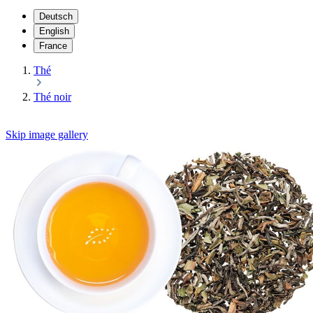
Deutsch
English
France
Thé
Thé noir
Skip image gallery