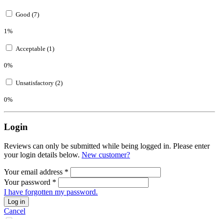
Good (7)
1%
Acceptable (1)
0%
Unsatisfactory (2)
0%
Login
Reviews can only be submitted while being logged in. Please enter
your login details below.
New customer?
Your email address
*
Your password
*
I have forgotten my password.
Log in
Cancel