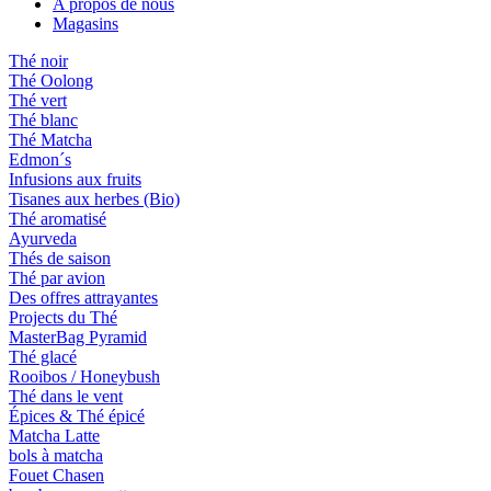
A propos de nous
Magasins
Thé noir
Thé Oolong
Thé vert
Thé blanc
Thé Matcha
Edmon´s
Infusions aux fruits
Tisanes aux herbes (Bio)
Thé aromatisé
Ayurveda
Thés de saison
Thé par avion
Des offres attrayantes
Projects du Thé
MasterBag Pyramid
Thé glacé
Rooibos / Honeybush
Thé dans le vent
Épices & Thé épicé
Matcha Latte
bols à matcha
Fouet Chasen