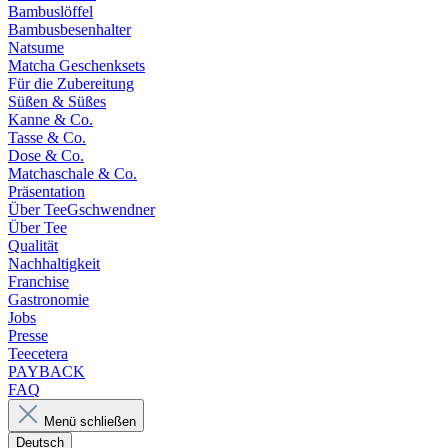
Bambuslöffel
Bambusbesenhalter
Natsume
Matcha Geschenksets
Für die Zubereitung
Süßen & Süßes
Kanne & Co.
Tasse & Co.
Dose & Co.
Matchaschale & Co.
Präsentation
Über TeeGschwendner
Über Tee
Qualität
Nachhaltigkeit
Franchise
Gastronomie
Jobs
Presse
Teecetera
PAYBACK
FAQ
Menü schließen
Deutsch