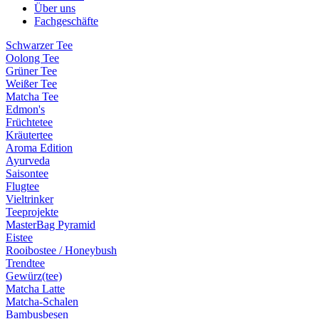
Über uns
Fachgeschäfte
Schwarzer Tee
Oolong Tee
Grüner Tee
Weißer Tee
Matcha Tee
Edmon's
Früchtetee
Kräutertee
Aroma Edition
Ayurveda
Saisontee
Flugtee
Vieltrinker
Teeprojekte
MasterBag Pyramid
Eistee
Rooibostee / Honeybush
Trendtee
Gewürz(tee)
Matcha Latte
Matcha-Schalen
Bambusbesen