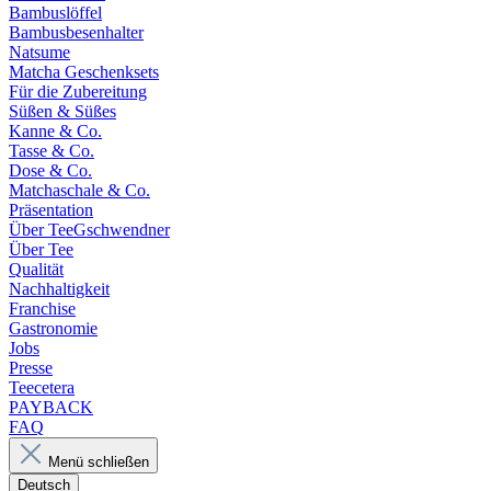
Bambuslöffel
Bambusbesenhalter
Natsume
Matcha Geschenksets
Für die Zubereitung
Süßen & Süßes
Kanne & Co.
Tasse & Co.
Dose & Co.
Matchaschale & Co.
Präsentation
Über TeeGschwendner
Über Tee
Qualität
Nachhaltigkeit
Franchise
Gastronomie
Jobs
Presse
Teecetera
PAYBACK
FAQ
Menü schließen
Deutsch