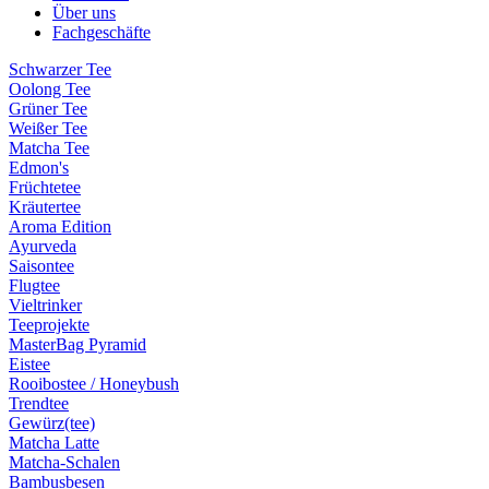
Über uns
Fachgeschäfte
Schwarzer Tee
Oolong Tee
Grüner Tee
Weißer Tee
Matcha Tee
Edmon's
Früchtetee
Kräutertee
Aroma Edition
Ayurveda
Saisontee
Flugtee
Vieltrinker
Teeprojekte
MasterBag Pyramid
Eistee
Rooibostee / Honeybush
Trendtee
Gewürz(tee)
Matcha Latte
Matcha-Schalen
Bambusbesen