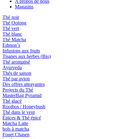
A propos de nous
Magasins
Thé noir
Thé Oolong
Thé vert
Thé blanc
Thé Matcha
Edmon´s
Infusions aux fruits
Tisanes aux herbes (Bio)
Thé aromatisé
Ayurveda
Thés de saison
Thé par avion
Des offres attrayantes
Projects du Thé
MasterBag Pyramid
Thé glacé
Rooibos / Honeybush
Thé dans le vent
Épices & Thé épicé
Matcha Latte
bols à matcha
Fouet Chasen