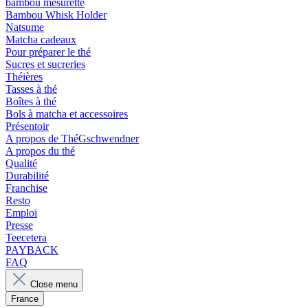
bambou mesurette
Bambou Whisk Holder
Natsume
Matcha cadeaux
Pour préparer le thé
Sucres et sucreries
Théières
Tasses à thé
Boîtes à thé
Bols à matcha et accessoires
Présentoir
A propos de ThéGschwendner
A propos du thé
Qualité
Durabilité
Franchise
Resto
Emploi
Presse
Teecetera
PAYBACK
FAQ
Close menu
France