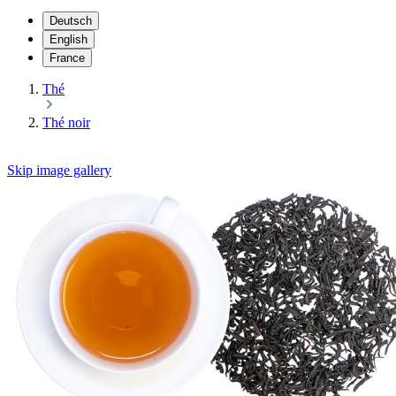
Deutsch
English
France
Thé
Thé noir
Skip image gallery