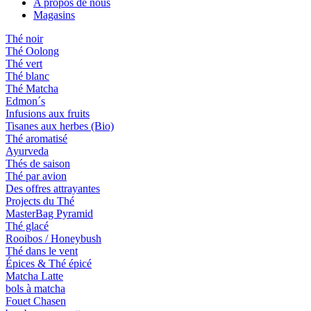
A propos de nous
Magasins
Thé noir
Thé Oolong
Thé vert
Thé blanc
Thé Matcha
Edmon´s
Infusions aux fruits
Tisanes aux herbes (Bio)
Thé aromatisé
Ayurveda
Thés de saison
Thé par avion
Des offres attrayantes
Projects du Thé
MasterBag Pyramid
Thé glacé
Rooibos / Honeybush
Thé dans le vent
Épices & Thé épicé
Matcha Latte
bols à matcha
Fouet Chasen