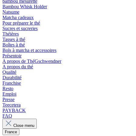
bambou mesurette
Bambou Whisk Holder
Natsume
Matcha cadeaux
Pour préparer le thé
Sucres et sucreries
Théières
Tasses à thé
Boîtes à thé
Bols à matcha et accessoires
Présentoir
A propos de ThéGschwendner
A propos du thé
Qualité
Durabilité
Franchise
Resto
Emploi
Presse
Teecetera
PAYBACK
FAQ
Close menu
France