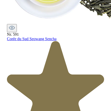
Nr. 591
Corée du Sud Seowang Sencha