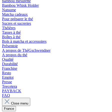
bambou mesurette
Bambou Whisk Holder
Natsume
Matcha cadeaux
Pour préparer le thé
Sucres et sucreries
Théières
Tasses à thé
Boîtes à thé
Bols à matcha et accessoires
Présentoir
A propos de ThéGschwendner
A propos du thé
Qualité
Durabilité
Franchise
Resto
Emploi
Presse
Teecetera
PAYBACK
FAQ
Close menu
France