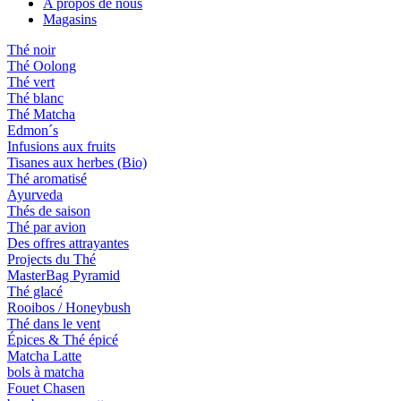
A propos de nous
Magasins
Thé noir
Thé Oolong
Thé vert
Thé blanc
Thé Matcha
Edmon´s
Infusions aux fruits
Tisanes aux herbes (Bio)
Thé aromatisé
Ayurveda
Thés de saison
Thé par avion
Des offres attrayantes
Projects du Thé
MasterBag Pyramid
Thé glacé
Rooibos / Honeybush
Thé dans le vent
Épices & Thé épicé
Matcha Latte
bols à matcha
Fouet Chasen