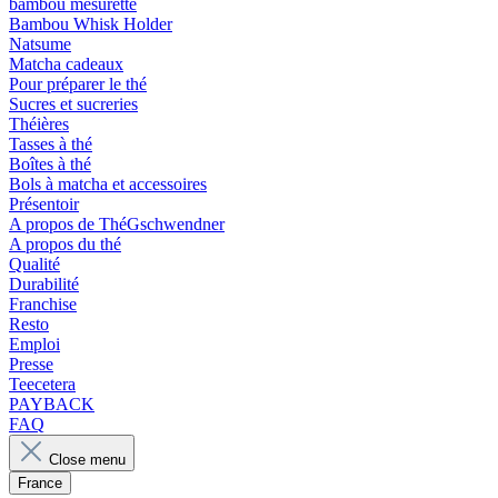
bambou mesurette
Bambou Whisk Holder
Natsume
Matcha cadeaux
Pour préparer le thé
Sucres et sucreries
Théières
Tasses à thé
Boîtes à thé
Bols à matcha et accessoires
Présentoir
A propos de ThéGschwendner
A propos du thé
Qualité
Durabilité
Franchise
Resto
Emploi
Presse
Teecetera
PAYBACK
FAQ
Close menu
France