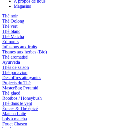
A propos de nous
Magasins
Thé noir
Thé Oolong
Thé vert
Thé blanc
Thé Matcha
Edmon´s
Infusions aux fruits
Tisanes aux herbes (Bio)
Thé aromatisé
Ayurveda
Thés de saison
Thé par avion
Des offres attrayantes
Projects du Thé
MasterBag Pyramid
Thé glacé
Rooibos / Honeybush
Thé dans le vent
Épices & Thé épicé
Matcha Latte
bols à matcha
Fouet Chasen