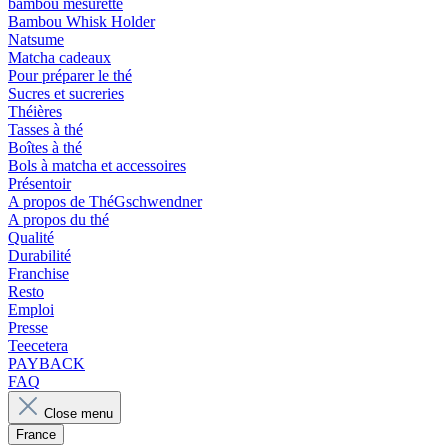
bambou mesurette
Bambou Whisk Holder
Natsume
Matcha cadeaux
Pour préparer le thé
Sucres et sucreries
Théières
Tasses à thé
Boîtes à thé
Bols à matcha et accessoires
Présentoir
A propos de ThéGschwendner
A propos du thé
Qualité
Durabilité
Franchise
Resto
Emploi
Presse
Teecetera
PAYBACK
FAQ
Close menu
France