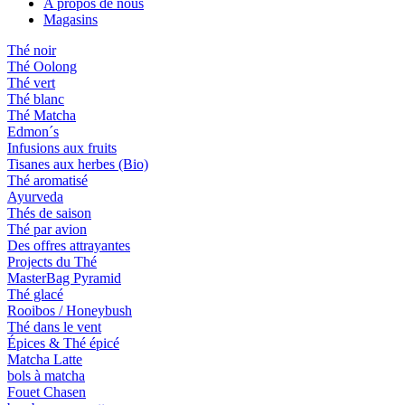
A propos de nous
Magasins
Thé noir
Thé Oolong
Thé vert
Thé blanc
Thé Matcha
Edmon´s
Infusions aux fruits
Tisanes aux herbes (Bio)
Thé aromatisé
Ayurveda
Thés de saison
Thé par avion
Des offres attrayantes
Projects du Thé
MasterBag Pyramid
Thé glacé
Rooibos / Honeybush
Thé dans le vent
Épices & Thé épicé
Matcha Latte
bols à matcha
Fouet Chasen