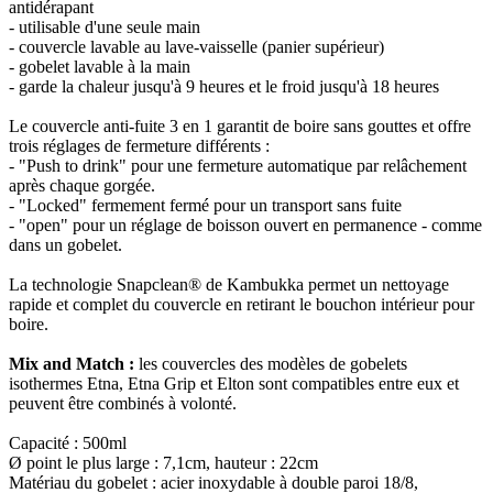
antidérapant
- utilisable d'une seule main
- couvercle lavable au lave-vaisselle (panier supérieur)
- gobelet lavable à la main
- garde la chaleur jusqu'à 9 heures et le froid jusqu'à 18 heures
Le couvercle anti-fuite 3 en 1 garantit de boire sans gouttes et offre
trois réglages de fermeture différents :
- "Push to drink" pour une fermeture automatique par relâchement
après chaque gorgée.
- "Locked" fermement fermé pour un transport sans fuite
- "open" pour un réglage de boisson ouvert en permanence - comme
dans un gobelet.
La technologie Snapclean® de Kambukka permet un nettoyage
rapide et complet du couvercle en retirant le bouchon intérieur pour
boire.
Mix and Match :
les couvercles des modèles de gobelets
isothermes Etna, Etna Grip et Elton sont compatibles entre eux et
peuvent être combinés à volonté.
Capacité : 500ml
Ø point le plus large : 7,1cm, hauteur : 22cm
Matériau du gobelet : acier inoxydable à double paroi 18/8,