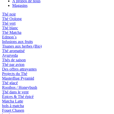
A propos de nous
Magasins
Thé noir
Thé Oolong
Thé vert
Thé blanc
Thé Matcha
Edmon´s
Infusions aux fruits
Tisanes aux herbes (Bio)
Thé aromatisé
Ayurveda
Thés de saison
Thé par avion
Des offres attrayantes
Projects du Thé
MasterBag Pyramid
Thé glacé
Rooibos / Honeybush
Thé dans le vent
Épices & Thé épicé
Matcha Latte
bols à matcha
Fouet Chasen