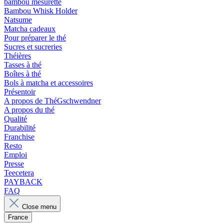
bambou mesurette
Bambou Whisk Holder
Natsume
Matcha cadeaux
Pour préparer le thé
Sucres et sucreries
Théières
Tasses à thé
Boîtes à thé
Bols à matcha et accessoires
Présentoir
A propos de ThéGschwendner
A propos du thé
Qualité
Durabilité
Franchise
Resto
Emploi
Presse
Teecetera
PAYBACK
FAQ
Close menu
France