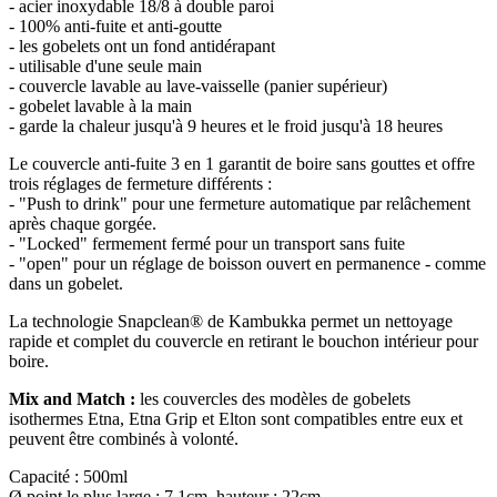
- acier inoxydable 18/8 à double paroi
- 100% anti-fuite et anti-goutte
- les gobelets ont un fond antidérapant
- utilisable d'une seule main
- couvercle lavable au lave-vaisselle (panier supérieur)
- gobelet lavable à la main
- garde la chaleur jusqu'à 9 heures et le froid jusqu'à 18 heures
Le couvercle anti-fuite 3 en 1 garantit de boire sans gouttes et offre
trois réglages de fermeture différents :
- "Push to drink" pour une fermeture automatique par relâchement
après chaque gorgée.
- "Locked" fermement fermé pour un transport sans fuite
- "open" pour un réglage de boisson ouvert en permanence - comme
dans un gobelet.
La technologie Snapclean® de Kambukka permet un nettoyage
rapide et complet du couvercle en retirant le bouchon intérieur pour
boire.
Mix and Match :
les couvercles des modèles de gobelets
isothermes Etna, Etna Grip et Elton sont compatibles entre eux et
peuvent être combinés à volonté.
Capacité : 500ml
Ø point le plus large : 7,1cm, hauteur : 22cm