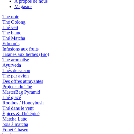
A propos de nous
Magasins
Thé noir
Thé Oolong
Thé vert
Thé blanc
Thé Matcha
Edmon´s
Infusions aux fruits
Tisanes aux herbes (Bio)
Thé aromatisé
Ayurveda
Thés de saison
Thé par avion
Des offres attrayantes
Projects du Thé
MasterBag Pyramid
Thé glacé
Rooibos / Honeybush
Thé dans le vent
Épices & Thé épicé
Matcha Latte
bols à matcha
Fouet Chasen