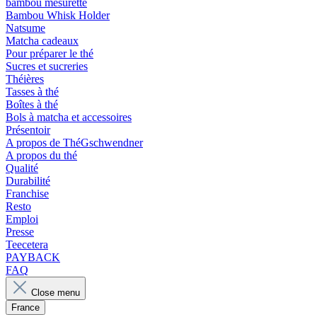
bambou mesurette
Bambou Whisk Holder
Natsume
Matcha cadeaux
Pour préparer le thé
Sucres et sucreries
Théières
Tasses à thé
Boîtes à thé
Bols à matcha et accessoires
Présentoir
A propos de ThéGschwendner
A propos du thé
Qualité
Durabilité
Franchise
Resto
Emploi
Presse
Teecetera
PAYBACK
FAQ
Close menu
France