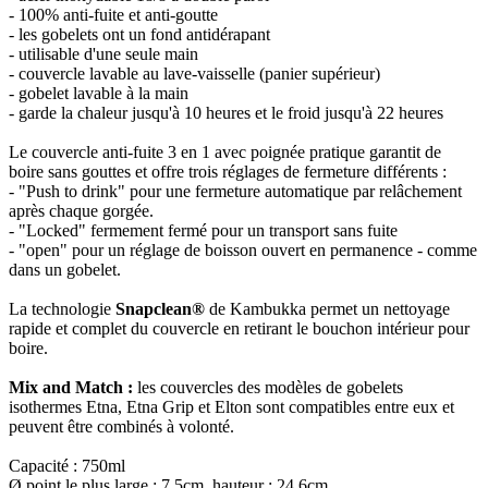
- 100% anti-fuite et anti-goutte
- les gobelets ont un fond antidérapant
- utilisable d'une seule main
- couvercle lavable au lave-vaisselle (panier supérieur)
- gobelet lavable à la main
- garde la chaleur jusqu'à 10 heures et le froid jusqu'à 22 heures
Le couvercle anti-fuite 3 en 1 avec poignée pratique garantit de
boire sans gouttes et offre trois réglages de fermeture différents :
- "Push to drink" pour une fermeture automatique par relâchement
après chaque gorgée.
- "Locked" fermement fermé pour un transport sans fuite
- "open" pour un réglage de boisson ouvert en permanence - comme
dans un gobelet.
La technologie
Snapclean®
de Kambukka permet un nettoyage
rapide et complet du couvercle en retirant le bouchon intérieur pour
boire.
Mix and Match :
les couvercles des modèles de gobelets
isothermes Etna, Etna Grip et Elton sont compatibles entre eux et
peuvent être combinés à volonté.
Capacité : 750ml
Ø point le plus large : 7,5cm, hauteur : 24,6cm