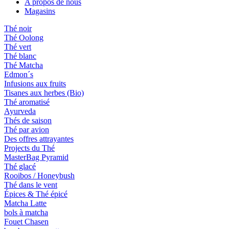
A propos de nous
Magasins
Thé noir
Thé Oolong
Thé vert
Thé blanc
Thé Matcha
Edmon´s
Infusions aux fruits
Tisanes aux herbes (Bio)
Thé aromatisé
Ayurveda
Thés de saison
Thé par avion
Des offres attrayantes
Projects du Thé
MasterBag Pyramid
Thé glacé
Rooibos / Honeybush
Thé dans le vent
Épices & Thé épicé
Matcha Latte
bols à matcha
Fouet Chasen