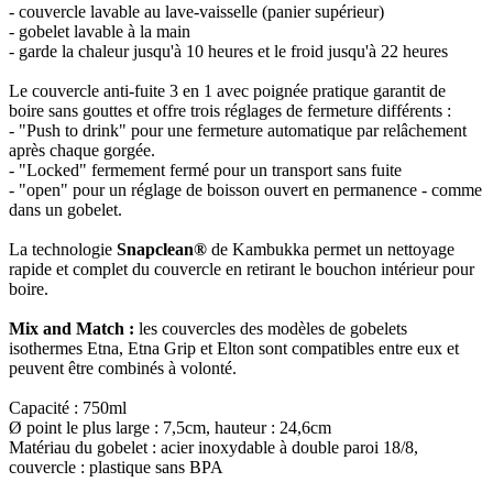
- couvercle lavable au lave-vaisselle (panier supérieur)
- gobelet lavable à la main
- garde la chaleur jusqu'à 10 heures et le froid jusqu'à 22 heures
Le couvercle anti-fuite 3 en 1 avec poignée pratique garantit de
boire sans gouttes et offre trois réglages de fermeture différents :
- "Push to drink" pour une fermeture automatique par relâchement
après chaque gorgée.
- "Locked" fermement fermé pour un transport sans fuite
- "open" pour un réglage de boisson ouvert en permanence - comme
dans un gobelet.
La technologie
Snapclean®
de Kambukka permet un nettoyage
rapide et complet du couvercle en retirant le bouchon intérieur pour
boire.
Mix and Match :
les couvercles des modèles de gobelets
isothermes Etna, Etna Grip et Elton sont compatibles entre eux et
peuvent être combinés à volonté.
Capacité : 750ml
Ø point le plus large : 7,5cm, hauteur : 24,6cm
Matériau du gobelet : acier inoxydable à double paroi 18/8,
couvercle : plastique sans BPA