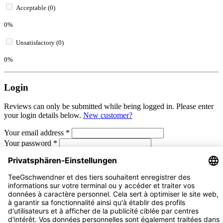
Acceptable (0)
0%
Unsatisfactory (0)
0%
Login
Reviews can only be submitted while being logged in. Please enter
your login details below.
New customer?
Your email address
*
Your password
*
I have forgotten my password.
Log in
Cancel
Display reviews in current language only.
Sort by
2
reviews