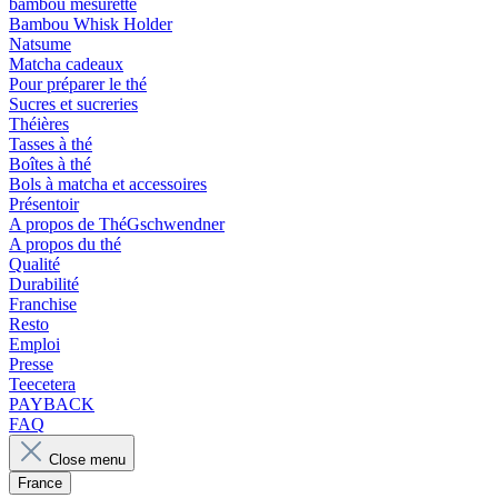
bambou mesurette
Bambou Whisk Holder
Natsume
Matcha cadeaux
Pour préparer le thé
Sucres et sucreries
Théières
Tasses à thé
Boîtes à thé
Bols à matcha et accessoires
Présentoir
A propos de ThéGschwendner
A propos du thé
Qualité
Durabilité
Franchise
Resto
Emploi
Presse
Teecetera
PAYBACK
FAQ
Close menu
France