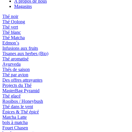
A propos de nous
Magasins
Thé noir
Thé Oolong
Thé vert
Thé blanc
Thé Matcha
Edmon´s
Infusions aux fruits
Tisanes aux herbes (Bio)
Thé aromatisé
Ayurveda
Thés de saison
Thé par avion
Des offres attrayantes
Projects du Thé
MasterBag Pyramid
Thé glacé
Rooibos / Honeybush
Thé dans le vent
Épices & Thé épicé
Matcha Latte
bols à matcha
Fouet Chasen