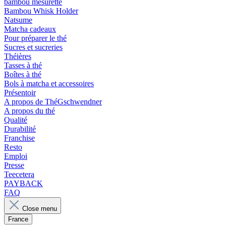
bambou mesurette
Bambou Whisk Holder
Natsume
Matcha cadeaux
Pour préparer le thé
Sucres et sucreries
Théières
Tasses à thé
Boîtes à thé
Bols à matcha et accessoires
Présentoir
A propos de ThéGschwendner
A propos du thé
Qualité
Durabilité
Franchise
Resto
Emploi
Presse
Teecetera
PAYBACK
FAQ
Close menu
France