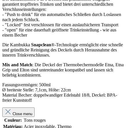
garantiert tropffreies Trinken und bietet drei unterschiedlichen
Verschlusseinstellungen:
- "Push to drink" für ein automatisches Schließen durch Loslassen
nach jedem Schluck.
- "Locked" fest verschlossen für einen auslaufsicheren Transport
- "open" für eine dauerhaft geöffnete Trinkeinstellung - wie aus
einem Becher
Die Kambukka
Snapclean
®-Technologie ermöglicht eine schnelle
und gründliche Reinigung des Deckels durch Herausnahme des
inneren Trinkverschlusses.
Mix and Match
: Die Deckel der Thermobechermodelle Etna, Etna
Grip und Elton sind untereinander kompatibel und lassen sich
beliebig kombinieren.
Fassungsvermögen: 500ml
Ø breiteste Stelle: 7,1cm, Höhe: 22cm
Material Becher: doppelwandiger Edelstahl 18/8, Deckel: BPA-
freier Kunststoff
Close menu
Couleur:
Tons rouges
Matériau:
Acier inoxydable, Thermo