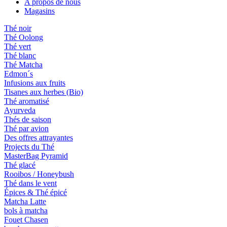
A propos de nous
Magasins
Thé noir
Thé Oolong
Thé vert
Thé blanc
Thé Matcha
Edmon´s
Infusions aux fruits
Tisanes aux herbes (Bio)
Thé aromatisé
Ayurveda
Thés de saison
Thé par avion
Des offres attrayantes
Projects du Thé
MasterBag Pyramid
Thé glacé
Rooibos / Honeybush
Thé dans le vent
Épices & Thé épicé
Matcha Latte
bols à matcha
Fouet Chasen