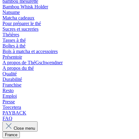
bambou mesurette
Bambou Whisk Holder
Natsume
Matcha cadeaux
Pour préparer le thé
Sucres et sucreries
Théières
Tasses à thé
Boîtes à thé
Bols à matcha et accessoires
Présentoir
A propos de ThéGschwendner
A propos du thé
Qualité
Durabilité
Franchise
Resto
Emploi
Presse
Teecetera
PAYBACK
FAQ
Close menu
France