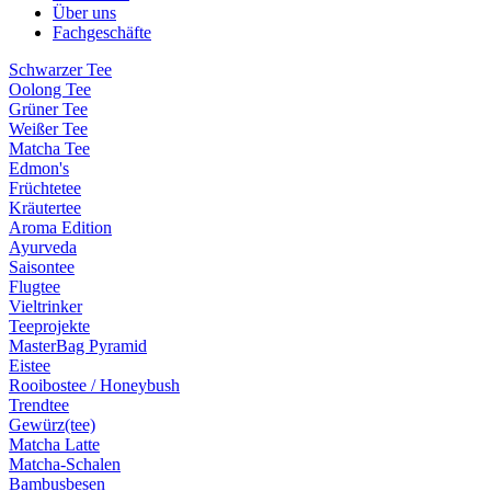
Über uns
Fachgeschäfte
Schwarzer Tee
Oolong Tee
Grüner Tee
Weißer Tee
Matcha Tee
Edmon's
Früchtetee
Kräutertee
Aroma Edition
Ayurveda
Saisontee
Flugtee
Vieltrinker
Teeprojekte
MasterBag Pyramid
Eistee
Rooibostee / Honeybush
Trendtee
Gewürz(tee)
Matcha Latte
Matcha-Schalen
Bambusbesen