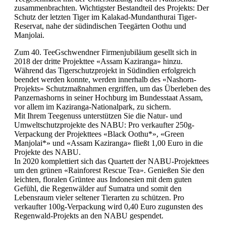
zusammenbrachten. Wichtigster Bestandteil des Projekts: Der
Schutz der letzten Tiger im Kalakad-Mundanthurai Tiger-
Reservat, nahe der südindischen Teegärten Oothu und
Manjolai.
Zum 40. TeeGschwendner Firmenjubiläum gesellt sich in
2018 der dritte Projekttee «Assam Kaziranga» hinzu.
Während das Tigerschutzprojekt in Südindien erfolgreich
beendet werden konnte, werden innerhalb des «Nashorn-
Projekts» Schutzmaßnahmen ergriffen, um das Überleben des
Panzernashorns in seiner Hochburg im Bundesstaat Assam,
vor allem im Kaziranga-Nationalpark, zu sichern.
Mit Ihrem Teegenuss unterstützen Sie die Natur- und
Umweltschutzprojekte des NABU: Pro verkaufter 250g-
Verpackung der Projekttees «Black Oothu*», «Green
Manjolai*» und «Assam Kaziranga» fließt 1,00 Euro in die
Projekte des NABU.
In 2020 komplettiert sich das Quartett der NABU-Projekttees
um den grünen «Rainforest Rescue Tea». Genießen Sie den
leichten, floralen Grüntee aus Indonesien mit dem guten
Gefühl, die Regenwälder auf Sumatra und somit den
Lebensraum vieler seltener Tierarten zu schützen. Pro
verkaufter 100g-Verpackung wird 0,40 Euro zugunsten des
Regenwald-Projekts an den NABU gespendet.