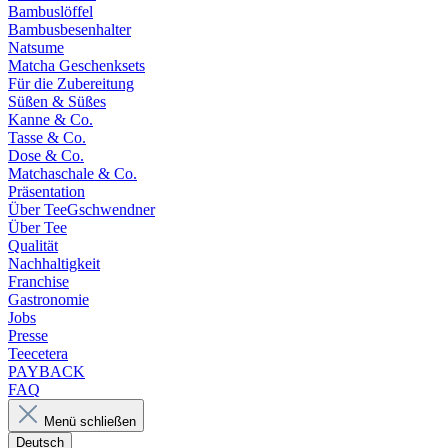
Bambuslöffel
Bambusbesenhalter
Natsume
Matcha Geschenksets
Für die Zubereitung
Süßen & Süßes
Kanne & Co.
Tasse & Co.
Dose & Co.
Matchaschale & Co.
Präsentation
Über TeeGschwendner
Über Tee
Qualität
Nachhaltigkeit
Franchise
Gastronomie
Jobs
Presse
Teecetera
PAYBACK
FAQ
Menü schließen
Deutsch