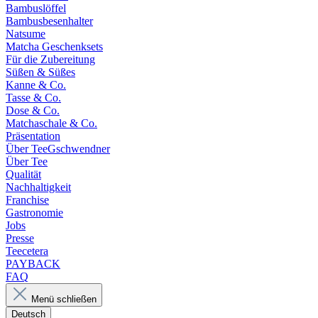
Bambuslöffel
Bambusbesenhalter
Natsume
Matcha Geschenksets
Für die Zubereitung
Süßen & Süßes
Kanne & Co.
Tasse & Co.
Dose & Co.
Matchaschale & Co.
Präsentation
Über TeeGschwendner
Über Tee
Qualität
Nachhaltigkeit
Franchise
Gastronomie
Jobs
Presse
Teecetera
PAYBACK
FAQ
Menü schließen
Deutsch