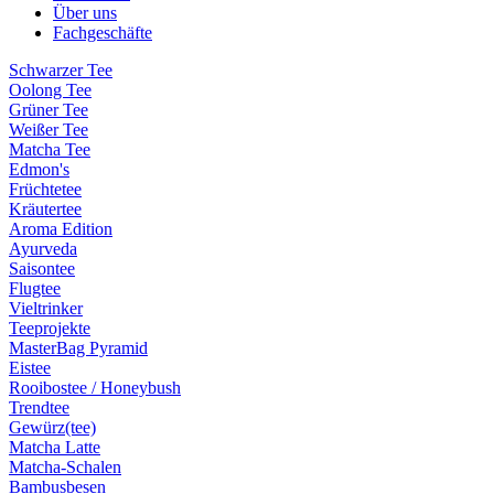
Über uns
Fachgeschäfte
Schwarzer Tee
Oolong Tee
Grüner Tee
Weißer Tee
Matcha Tee
Edmon's
Früchtetee
Kräutertee
Aroma Edition
Ayurveda
Saisontee
Flugtee
Vieltrinker
Teeprojekte
MasterBag Pyramid
Eistee
Rooibostee / Honeybush
Trendtee
Gewürz(tee)
Matcha Latte
Matcha-Schalen
Bambusbesen