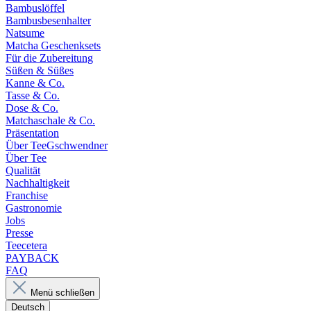
Bambuslöffel
Bambusbesenhalter
Natsume
Matcha Geschenksets
Für die Zubereitung
Süßen & Süßes
Kanne & Co.
Tasse & Co.
Dose & Co.
Matchaschale & Co.
Präsentation
Über TeeGschwendner
Über Tee
Qualität
Nachhaltigkeit
Franchise
Gastronomie
Jobs
Presse
Teecetera
PAYBACK
FAQ
Menü schließen
Deutsch