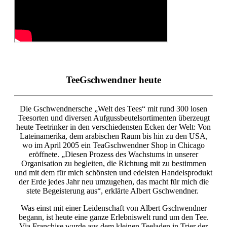
TeeGschwendner heute
Die Gschwendnersche „Welt des Tees“ mit rund 300 losen
Teesorten und diversen Aufgussbeutelsortimenten überzeugt
heute Teetrinker in den verschiedensten Ecken der Welt: Von
Lateinamerika, dem arabischen Raum bis hin zu den USA,
wo im April 2005 ein TeaGschwendner Shop in Chicago
eröffnete. „Diesen Prozess des Wachstums in unserer
Organisation zu begleiten, die Richtung mit zu bestimmen
und mit dem für mich schönsten und edelsten Handelsprodukt
der Erde jedes Jahr neu umzugehen, das macht für mich die
stete Begeisterung aus“, erklärte Albert Gschwendner.
Was einst mit einer Leidenschaft von Albert Gschwendner
begann, ist heute eine ganze Erlebniswelt rund um den Tee.
Via Franchise wurde aus dem kleinen Teeladen in Trier der