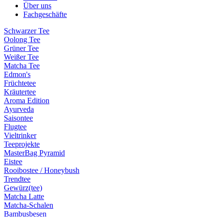
Über uns
Fachgeschäfte
Schwarzer Tee
Oolong Tee
Grüner Tee
Weißer Tee
Matcha Tee
Edmon's
Früchtetee
Kräutertee
Aroma Edition
Ayurveda
Saisontee
Flugtee
Vieltrinker
Teeprojekte
MasterBag Pyramid
Eistee
Rooibostee / Honeybush
Trendtee
Gewürz(tee)
Matcha Latte
Matcha-Schalen
Bambusbesen