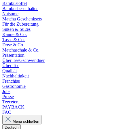
Bambuslöffel
Bambusbesenhalter
Natsume
Matcha Geschenksets
Für die Zubereitung
Süßen & Süßes
Kanne & Co.
Tasse & Co.
Dose & Co.
Matchaschale & Co.
Präsentation
Über TeeGschwendner
Über Tee
Qualität
Nachhaltigkeit
Franchise
Gastronomie
Jobs
Presse
Teecetera
PAYBACK
FAQ
Menü schließen
Deutsch