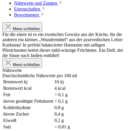
Nährwerte und Zutaten
Eigenschaften
Bewertungen
Menü schließen
Für die einen ist es ein exotisches Gewürz aus der Küche, für die
anderen ein kleines „Wundermittel“ aus der ayurvedischen Lehre:
Kurkuma! In perfekt balancierter Harmonie mit saftigen
Pfirsichnoten betört dieser mild-würzige Früchtetee. Ein Duft, der
die Sinne nach Indien entführt!
Menü schließen
Nährwerte
Durchschnittliche Nährwerte pro 100 ml
Brennwert kj
16 kj
Brennwert kcal
4 kcal
Fett
< 0,1 g
davon gesättigte Fettsäuren
< 0,1 g
Kohlenhydrate
0,8 g
davon Zucker
0,4 g
Eiweiß
0,2 g
Salz
< 0,01 g