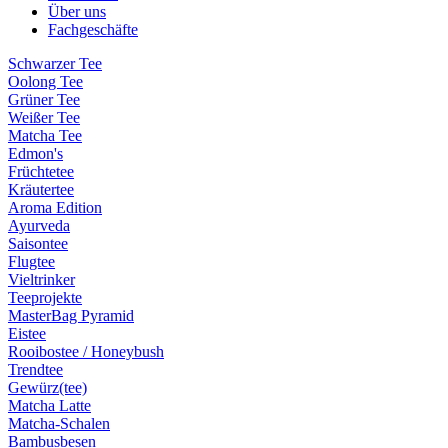
Über uns
Fachgeschäfte
Schwarzer Tee
Oolong Tee
Grüner Tee
Weißer Tee
Matcha Tee
Edmon's
Früchtetee
Kräutertee
Aroma Edition
Ayurveda
Saisontee
Flugtee
Vieltrinker
Teeprojekte
MasterBag Pyramid
Eistee
Rooibostee / Honeybush
Trendtee
Gewürz(tee)
Matcha Latte
Matcha-Schalen
Bambusbesen