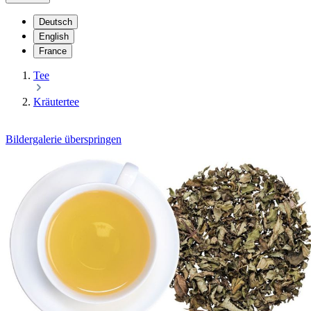
Deutsch
English
France
Tee
Kräutertee
Bildergalerie überspringen