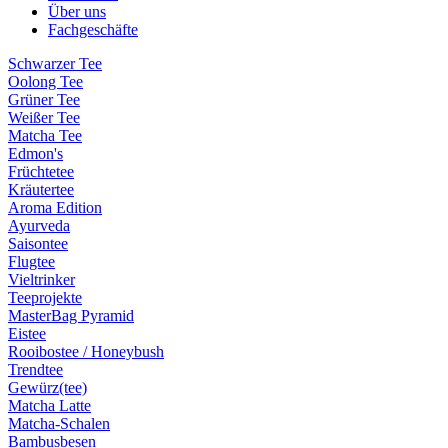
Über uns
Fachgeschäfte
Schwarzer Tee
Oolong Tee
Grüner Tee
Weißer Tee
Matcha Tee
Edmon's
Früchtetee
Kräutertee
Aroma Edition
Ayurveda
Saisontee
Flugtee
Vieltrinker
Teeprojekte
MasterBag Pyramid
Eistee
Rooibostee / Honeybush
Trendtee
Gewürz(tee)
Matcha Latte
Matcha-Schalen
Bambusbesen