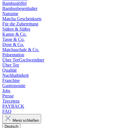
Bambuslöffel
Bambusbesenhalter
Natsume
Matcha Geschenksets
Für die Zubereitung
Süßen & Süßes
Kanne & Co.
Tasse & Co.
Dose & Co.
Matchaschale & Co.
Präsentation
Über TeeGschwendner
Über Tee
Qualität
Nachhaltigkeit
Franchise
Gastronomie
Jobs
Presse
Teecetera
PAYBACK
FAQ
Menü schließen
Deutsch