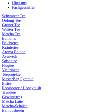
Über uns
Fachgeschäfte
Schwarzer Tee
Oolong Tee
Grüner Tee
Weißer Tee
Matcha Tee
Edmon's
Früchtetee
Kräutertee
Aroma Edition
Ayurveda
Saisontee
Flugtee
Vieltrinker
Teeprojekte
MasterBag Pyramid
Eistee
Rooibostee / Honeybush
Trendtee
Gewürz(tee)
Matcha Latte
Matcha-Schalen
Bambusbesen