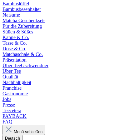
Bambuslöffel
Bambusbesenhalter
Natsume
Matcha Geschenksets
Für die Zubereitung
Süßen & Süßes
Kanne & Co.
Tasse & Co.
Dose & Co.
Matchaschale & Co.
Präsentation
Über TeeGschwendner
Über Tee
Qualität
Nachhaltigkeit
Franchise
Gastronomie
Jobs
Presse
Teecetera
PAYBACK
FAQ
Menü schließen
Deutsch