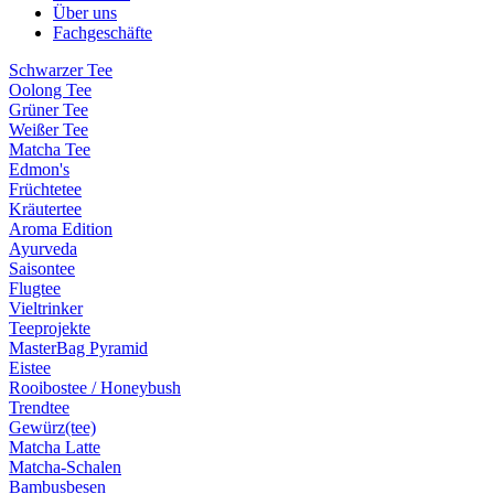
Über uns
Fachgeschäfte
Schwarzer Tee
Oolong Tee
Grüner Tee
Weißer Tee
Matcha Tee
Edmon's
Früchtetee
Kräutertee
Aroma Edition
Ayurveda
Saisontee
Flugtee
Vieltrinker
Teeprojekte
MasterBag Pyramid
Eistee
Rooibostee / Honeybush
Trendtee
Gewürz(tee)
Matcha Latte
Matcha-Schalen
Bambusbesen