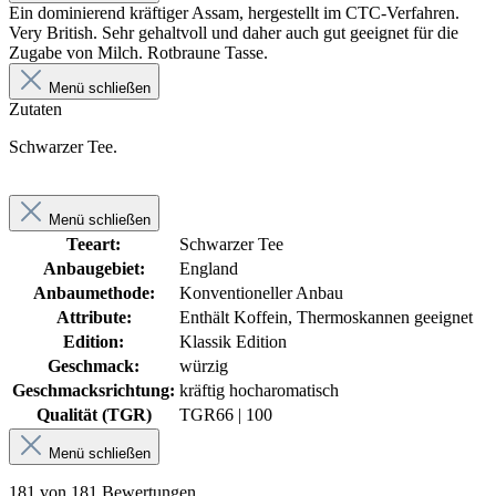
Ein dominierend kräftiger Assam, hergestellt im CTC-Verfahren.
Very British. Sehr gehaltvoll und daher auch gut geeignet für die
Zugabe von Milch. Rotbraune Tasse.
Menü schließen
Zutaten
Schwarzer Tee.
Menü schließen
Teeart:
Schwarzer Tee
Anbaugebiet:
England
Anbaumethode:
Konventioneller Anbau
Attribute:
Enthält Koffein, Thermoskannen geeignet
Edition:
Klassik Edition
Geschmack:
würzig
Geschmacksrichtung:
kräftig hocharomatisch
Qualität (TGR)
TGR
66 | 100
Menü schließen
181 von 181 Bewertungen