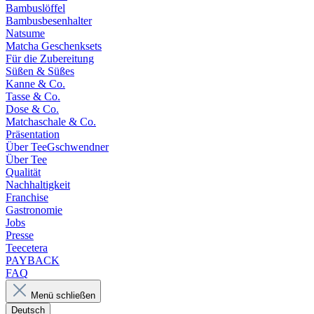
Bambuslöffel
Bambusbesenhalter
Natsume
Matcha Geschenksets
Für die Zubereitung
Süßen & Süßes
Kanne & Co.
Tasse & Co.
Dose & Co.
Matchaschale & Co.
Präsentation
Über TeeGschwendner
Über Tee
Qualität
Nachhaltigkeit
Franchise
Gastronomie
Jobs
Presse
Teecetera
PAYBACK
FAQ
Menü schließen
Deutsch