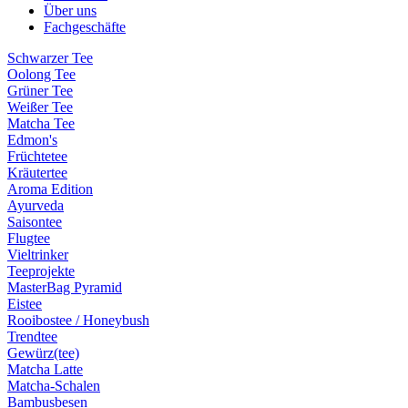
Über uns
Fachgeschäfte
Schwarzer Tee
Oolong Tee
Grüner Tee
Weißer Tee
Matcha Tee
Edmon's
Früchtetee
Kräutertee
Aroma Edition
Ayurveda
Saisontee
Flugtee
Vieltrinker
Teeprojekte
MasterBag Pyramid
Eistee
Rooibostee / Honeybush
Trendtee
Gewürz(tee)
Matcha Latte
Matcha-Schalen
Bambusbesen