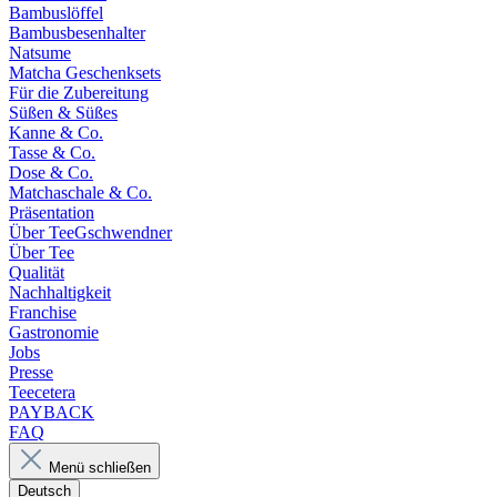
Bambuslöffel
Bambusbesenhalter
Natsume
Matcha Geschenksets
Für die Zubereitung
Süßen & Süßes
Kanne & Co.
Tasse & Co.
Dose & Co.
Matchaschale & Co.
Präsentation
Über TeeGschwendner
Über Tee
Qualität
Nachhaltigkeit
Franchise
Gastronomie
Jobs
Presse
Teecetera
PAYBACK
FAQ
Menü schließen
Deutsch